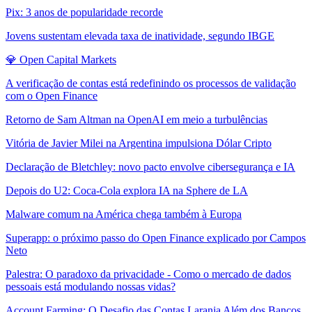
Pix: 3 anos de popularidade recorde
Jovens sustentam elevada taxa de inatividade, segundo IBGE
💎 Open Capital Markets
A verificação de contas está redefinindo os processos de validação
com o Open Finance
Retorno de Sam Altman na OpenAI em meio a turbulências
Vitória de Javier Milei na Argentina impulsiona Dólar Cripto
Declaração de Bletchley: novo pacto envolve cibersegurança e IA
Depois do U2: Coca-Cola explora IA na Sphere de LA
Malware comum na América chega também à Europa
Superapp: o próximo passo do Open Finance explicado por Campos
Neto
Palestra: O paradoxo da privacidade - Como o mercado de dados
pessoais está modulando nossas vidas?
Account Farming: O Desafio das Contas Laranja Além dos Bancos