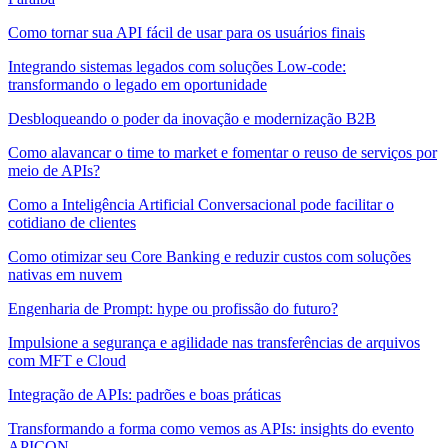
Como tornar sua API fácil de usar para os usuários finais
Integrando sistemas legados com soluções Low-code:
transformando o legado em oportunidade
Desbloqueando o poder da inovação e modernização B2B
Como alavancar o time to market e fomentar o reuso de serviços por
meio de APIs?
Como a Inteligência Artificial Conversacional pode facilitar o
cotidiano de clientes
Como otimizar seu Core Banking e reduzir custos com soluções
nativas em nuvem
Engenharia de Prompt: hype ou profissão do futuro?
Impulsione a segurança e agilidade nas transferências de arquivos
com MFT e Cloud
Integração de APIs: padrões e boas práticas
Transformando a forma como vemos as APIs: insights do evento
APICON