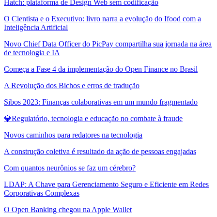
Hatch: plataforma de Design Web sem codificação
O Cientista e o Executivo: livro narra a evolução do Ifood com a
Inteligência Artificial
Novo Chief Data Officer do PicPay compartilha sua jornada na área
de tecnologia e IA
Começa a Fase 4 da implementação do Open Finance no Brasil
A Revolução dos Bichos e erros de tradução
Sibos 2023: Finanças colaborativas em um mundo fragmentado
💎Regulatório, tecnologia e educação no combate à fraude
Novos caminhos para redatores na tecnologia
A construção coletiva é resultado da ação de pessoas engajadas
Com quantos neurônios se faz um cérebro?
LDAP: A Chave para Gerenciamento Seguro e Eficiente em Redes
Corporativas Complexas
O Open Banking chegou na Apple Wallet