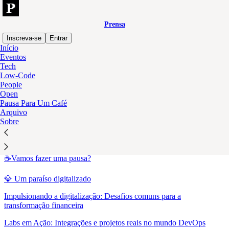
Prensa
Inscreva-se
Entrar
Início
Eventos
Sitemap - 2023 - Prensa
Tech
Low-Code
People
Open
Desmistificando Criptoativos: a revolução do Blockchain e o
Pausa Para Um Café
impacto do DREX
Arquivo
💎 Educação é a chave para adoção
Sobre
😎 Tecnologia: salvadora ou ameaça?
☕Vamos fazer uma pausa?
💎 Um paraíso digitalizado
Impulsionando a digitalização: Desafios comuns para a
transformação financeira
Labs em Ação: Integrações e projetos reais no mundo DevOps