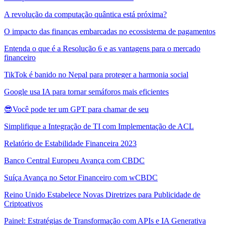
A revolução da computação quântica está próxima?
O impacto das finanças embarcadas no ecossistema de pagamentos
Entenda o que é a Resolução 6 e as vantagens para o mercado
financeiro
TikTok é banido no Nepal para proteger a harmonia social
Google usa IA para tornar semáforos mais eficientes
😎Você pode ter um GPT para chamar de seu
Simplifique a Integração de TI com Implementação de ACL
Relatório de Estabilidade Financeira 2023
Banco Central Europeu Avança com CBDC
Suíça Avança no Setor Financeiro com wCBDC
Reino Unido Estabelece Novas Diretrizes para Publicidade de
Criptoativos
Painel: Estratégias de Transformação com APIs e IA Generativa