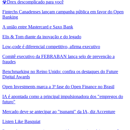
💎Drex descomplicado para você
Fintechs Canadenses lançam campanha pública em favor do Open
Banking
A união entre Mastercard e Saxo Bank
Elis & Tom diante da inovação e do legado
Low-code é diferencial competitivo, afirma executivo
Comitê executivo da FEBRABAN lança selo de prevenção a
fraudes
Benchmarking no Reino Unido: confira os destaques do Future
Digital Awards
Open Investments marca a 3ª fase do Open Finance no Brasil
IA é apontada como a principal impulsionadora dos "empregos do
futuro"
Mercado deve se antecipar ao "tsunami" da IA, diz Accenture
Listen Like Basquiat