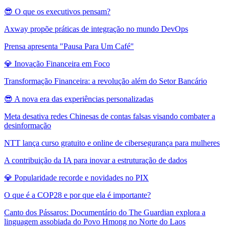
😎 O que os executivos pensam?
Axway propõe práticas de integração no mundo DevOps
Prensa apresenta "Pausa Para Um Café"
💎 Inovação Financeira em Foco
Transformação Financeira: a revolução além do Setor Bancário
😎 A nova era das experiências personalizadas
Meta desativa redes Chinesas de contas falsas visando combater a
desinformação
NTT lança curso gratuito e online de cibersegurança para mulheres
A contribuição da IA para inovar a estruturação de dados
💎 Popularidade recorde e novidades no PIX
O que é a COP28 e por que ela é importante?
Canto dos Pássaros: Documentário do The Guardian explora a
linguagem assobiada do Povo Hmong no Norte do Laos