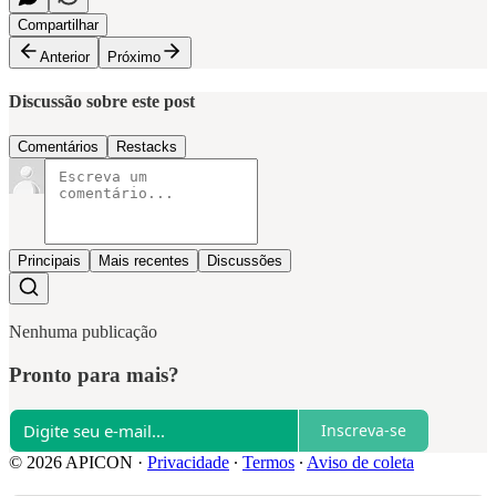
Compartilhar
Anterior
Próximo
Discussão sobre este post
Comentários
Restacks
Principais
Mais recentes
Discussões
Nenhuma publicação
Pronto para mais?
Inscreva-se
© 2026 APICON
·
Privacidade
∙
Termos
∙
Aviso de coleta