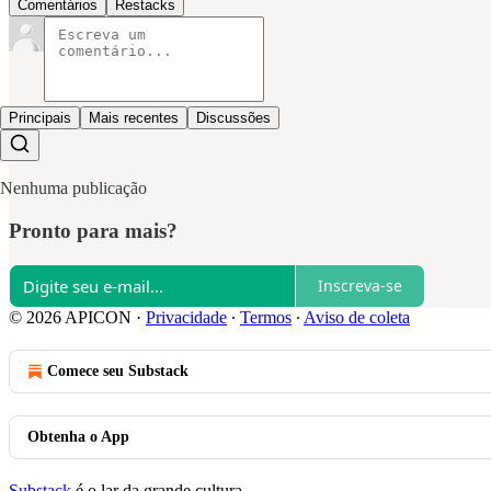
Comentários
Restacks
Principais
Mais recentes
Discussões
Nenhuma publicação
Pronto para mais?
Inscreva-se
© 2026 APICON
·
Privacidade
∙
Termos
∙
Aviso de coleta
Comece seu Substack
Obtenha o App
Substack
é o lar da grande cultura