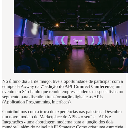
No último dia 31 de março, tive a oportunidade de participar com a
equipe da Axway da
7ª edição do API Connect Conference
, um
evento em São Paulo que reuniu empresas líderes e especialistas no
segmento para discutir a transformação digital e as APIs
(Application Programming Interfaces).
Contribuímos com a troca de experiências nas palestras “Descubra
um novo modelo de Marketplace de APIs - o seu” e “APIs e
Integrações - uma abordagem moderna para a junção dos dois
mundos”, além do painel “API Strategy: Como criar uma estratégia