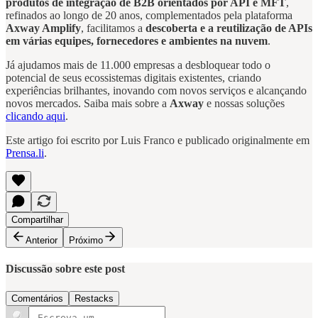
produtos de integração de B2B orientados por API e MFT
,
refinados ao longo de 20 anos, complementados pela plataforma
Axway Amplify
, facilitamos a
descoberta e a reutilização de APIs
em várias equipes, fornecedores e ambientes na nuvem
.
Já ajudamos mais de 11.000 empresas a desbloquear todo o
potencial de seus ecossistemas digitais existentes, criando
experiências brilhantes, inovando com novos serviços e alcançando
novos mercados. Saiba mais sobre a
Axway
e nossas soluções
clicando aqui
.
Este artigo foi escrito por Luis Franco e publicado originalmente em
Prensa.li
.
Compartilhar
Anterior
Próximo
Discussão sobre este post
Comentários
Restacks