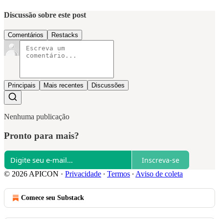
Discussão sobre este post
Comentários
Restacks
Principais
Mais recentes
Discussões
Nenhuma publicação
Pronto para mais?
Inscreva-se
© 2026 APICON
·
Privacidade
∙
Termos
∙
Aviso de coleta
Comece seu Substack