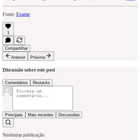
Fonte:
Exame
1
Compartilhar
Anterior
Próximo
Discussão sobre este post
Comentários
Restacks
Principais
Mais recentes
Discussões
Nenhuma publicação