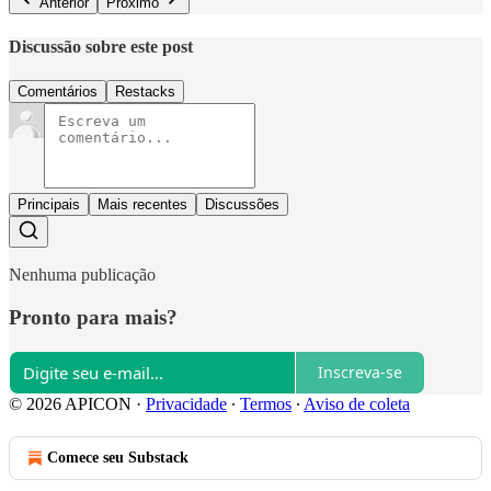
Anterior
Próximo
Discussão sobre este post
Comentários
Restacks
Principais
Mais recentes
Discussões
Nenhuma publicação
Pronto para mais?
Inscreva-se
© 2026 APICON
·
Privacidade
∙
Termos
∙
Aviso de coleta
Comece seu Substack