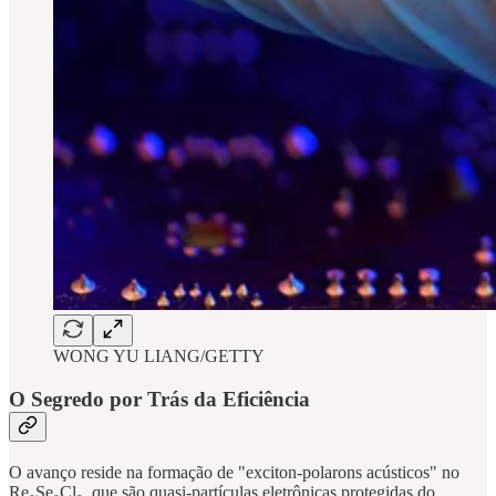
WONG YU LIANG/GETTY
O Segredo por Trás da Eficiência
O avanço reside na formação de "exciton-polarons acústicos" no
Re₆Se₈Cl₂, que são quasi-partículas eletrônicas protegidas do