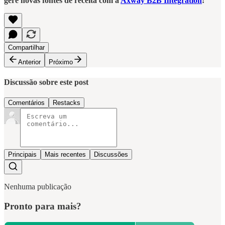
gere novas fontes de receita com a
Axway B2B Integration
!
Compartilhar
Anterior
Próximo
Discussão sobre este post
Comentários
Restacks
Principais
Mais recentes
Discussões
Nenhuma publicação
Pronto para mais?