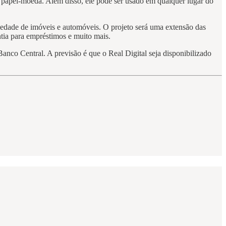
de papel-moeda. Além disso, ele pode ser usado em qualquer lugar do
priedade de imóveis e automóveis. O projeto será uma extensão das
ntia para empréstimos e muito mais.
anco Central. A previsão é que o Real Digital seja disponibilizado