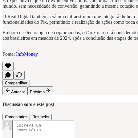
A expectativa é que o Drex incentive a inovação, iniba crimes finance
mundo, sem necessidade de conversão, garantindo a mesma cotação e
O Real Digital também será uma infraestrutura que integrará dinheiro 
funcionalidades do Pix, permitindo a realização de ações como troca d
Embora use tecnologia de criptomoedas, o Drex não será considerado u
aos brasileiros em meados de 2024, após a conclusão das etapas de tes
Fonte:
InfoMoney
Compartilhar
Anterior
Próximo
Discussão sobre este post
Comentários
Restacks