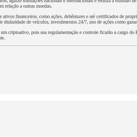
iros, agilize transações nacionais e internacionais e reduza a emissão 
m relação a outras moedas.
e ativos financeiros, como ações, debêntures e até certificados de pro
e titularidade de veículos, investimentos 24/7, uso de ações como gara
m criptoativo, pois sua regulamentação e controle ficarão a cargo do B
te.