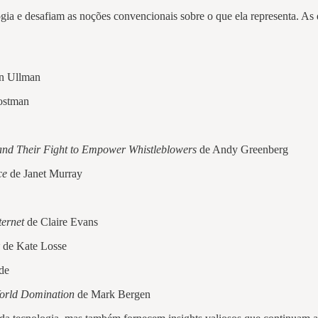
ia e desafiam as noções convencionais sobre o que ela representa. As dir
n Ullman
ostman
 and Their Fight to Empower Whistleblowers
de Andy Greenberg
ce
de Janet Murray
ernet
de Claire Evans
de Kate Losse
de
World Domination
de Mark Bergen