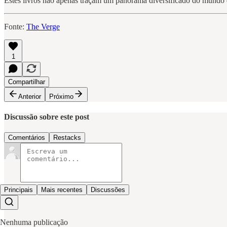
Estes livros não apenas traçam um panorama diversificado do mundo d
Fonte:
The Verge
1
Compartilhar
Anterior
Próximo
Discussão sobre este post
Comentários
Restacks
Principais
Mais recentes
Discussões
Nenhuma publicação