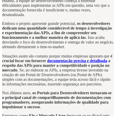
entanto, a equipe de desenvolvimento começa a enfrentar
dificuldades para implementar as APIs em questão, uma vez que a
documentação fornecida é insuficiente e, muitas vezes,
desatualizada.
Embora o projeto apresente grande potencial,
os desenvolvedores
dedicam uma quantidade considerável de tempo à investigação
e experimentação das APIs, a fim de compreender seu
funcionamento e a melhor maneira de aplicá-las
. Isso acaba
desviando o foco do desenvolvimento e entrega de valor ao negócio,
afetando diretamente o time-to-market.
Situações assim são comuns porque muitas empresas ignoram que
é
crucial focar em fornecer
documentação precisa e detalhada
a
respeito das APIs para manter a competitividade e posição no
mercado
. Se, ao elaborar as APIs, a empresa tivesse investido na
criação de um Portal de Desenvolvedores (ou Portal de APIs)
simples com as documentações, a equipe teria acesso fácil e rápido
às informações necessárias, trazendo segurança aos parceiros.
Nos últimos anos,
os Portais para Desenvolvedores tornaram-se
o principal canal de compartilhamento de documentações com
programadores, assegurando informações de qualidade para
impulsionar o sucesso
.
Empresas como
Elo
e
Mercado Livre
destacam-se no Brasil pela