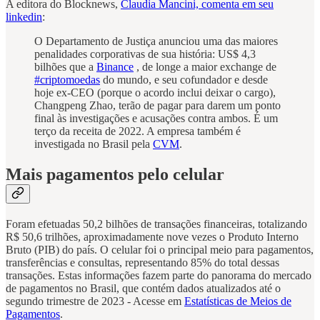
A editora do Blocknews,
Claudia Mancini, comenta em seu
linkedin
:
O Departamento de Justiça anunciou uma das maiores
penalidades corporativas de sua história: US$ 4,3
bilhões que a
Binance
, de longe a maior exchange de
#criptomoedas
do mundo, e seu cofundador e desde
hoje ex-CEO (porque o acordo inclui deixar o cargo),
Changpeng Zhao, terão de pagar para darem um ponto
final às investigações e acusações contra ambos. É um
terço da receita de 2022. A empresa também é
investigada no Brasil pela
CVM
.
Mais pagamentos pelo celular
Foram efetuadas 50,2 bilhões de transações financeiras, totalizando
R$ 50,6 trilhões, aproximadamente nove vezes o Produto Interno
Bruto (PIB) do país. O celular foi o principal meio para pagamentos,
transferências e consultas, representando 85% do total dessas
transações. Estas informações fazem parte do panorama do mercado
de pagamentos no Brasil, que contém dados atualizados até o
segundo trimestre de 2023 - Acesse em
Estatísticas de Meios de
Pagamentos
.