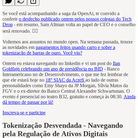
Se você está acompanhando a saga da OpenAi, te convido a
conferir
o desfecho publicado ontem pelos nossos colegas do Tech
Drop
- em resumo, Sam Altman volta ao papel de CEO e o conselho
será renovado. 🤷‍♀️
Voltemos aos assuntos no mundo open. Na semana passada, trouxe
as novidades em
pagamentos feitos usando carro e sobre a
tokenização de barras de ouro. Você viu?
Ontem eu estava navegando no linkedin e vi um post do
Ilan
Goldfajn celebrando um ano de presidência no BID
- Banco
Interamericano no de Desenvolvimento, o que me fez lembrar de
que ele estará hoje no
18° SIAC da Acrefi
ao lado de outras
personalidades como Emy Shayo da JP Morgan, Sílvia Matos da
FGV e o ex-diretor do Banco Central Alexandre Schwartsman. O
evento é presencial no teatro B32, gratuito e começa às 08:30.
Ainda
dá tempo de passar por lá!
Inscreva-se e participe
Tokenização Desvendada - Navegando
pela Regulação de Ativos Digitais