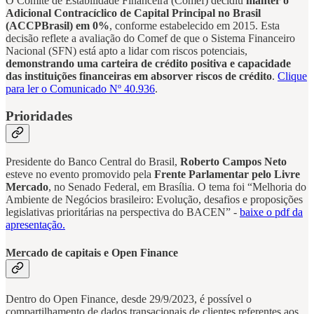
O Comitê de Estabilidade Financeira (Comef) decidiu
manter o
Adicional Contracíclico de Capital Principal no Brasil
(ACCPBrasil) em 0%
, conforme estabelecido em 2015. Esta
decisão reflete a avaliação do Comef de que o Sistema Financeiro
Nacional (SFN) está apto a lidar com riscos potenciais,
demonstrando uma carteira de crédito positiva e capacidade
das instituições financeiras em absorver riscos de crédito
.
Clique
para ler o Comunicado Nº 40.936
.
Prioridades
Presidente do Banco Central do Brasil,
Roberto Campos Neto
esteve no evento promovido pela
Frente Parlamentar pelo Livre
Mercado
, no Senado Federal, em Brasília. O tema foi “Melhoria do
Ambiente de Negócios brasileiro: Evolução, desafios e proposições
legislativas prioritárias na perspectiva do BACEN” -
baixe o pdf da
apresentação.
Mercado de capitais e Open Finance
Dentro do Open Finance, desde 29/9/2023, é possível o
compartilhamento de dados transacionais de clientes referentes aos