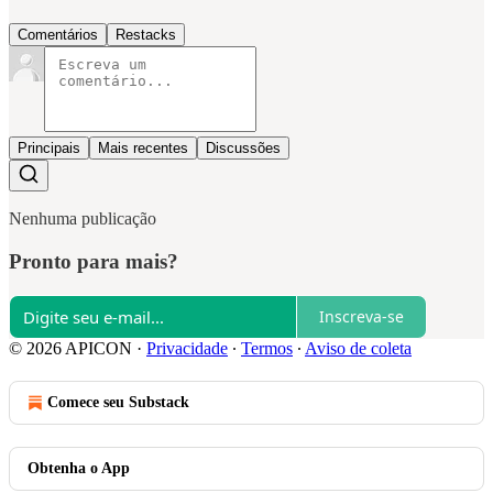
Comentários
Restacks
Principais
Mais recentes
Discussões
Nenhuma publicação
Pronto para mais?
Inscreva-se
© 2026 APICON
·
Privacidade
∙
Termos
∙
Aviso de coleta
Comece seu Substack
Obtenha o App