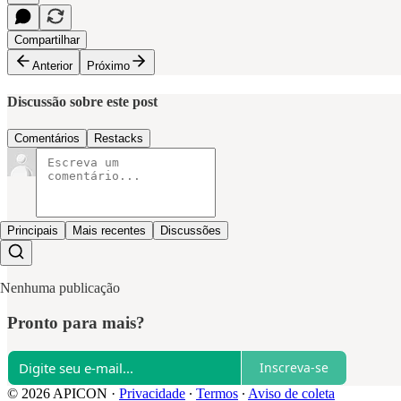
Compartilhar
Anterior
Próximo
Discussão sobre este post
Comentários
Restacks
Principais
Mais recentes
Discussões
Nenhuma publicação
Pronto para mais?
Inscreva-se
© 2026 APICON
·
Privacidade
∙
Termos
∙
Aviso de coleta