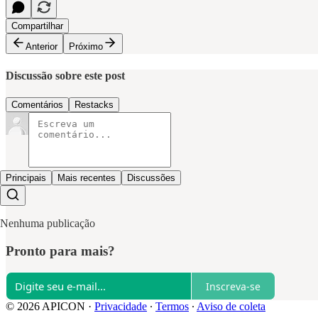
Compartilhar
Anterior
Próximo
Discussão sobre este post
Comentários
Restacks
Principais
Mais recentes
Discussões
Nenhuma publicação
Pronto para mais?
Inscreva-se
© 2026 APICON
·
Privacidade
∙
Termos
∙
Aviso de coleta