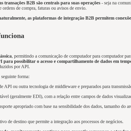
as transações B2B são centrais para suas operações
- seja na comuni
 ordens de compra, faturas ou avisos de envio.
uralmente, as plataformas de integração B2B permitem conexões ef
funciona
ássica
, permitindo a comunicação de computador para computador para su
ra possibilitar o acesso e compartilhamento de dados em tempo 
duzidos por API.
 seguinte forma:
e API ou outra tecnologia de middleware e preparados para transmissão
ável (geralmente EDI), com a relação entre campos de dados visualiza
ansporte apropriado com base na sensibilidade dos dados, tamanho do ar
ivo de destino que permite a integração aos processos de negócios.