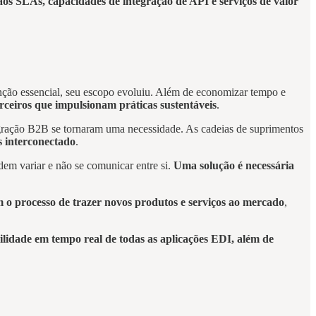
os SLAs, capacidades de integração de API e serviços de valor
nção essencial, seu escopo evoluiu. Além de economizar tempo e
ceiros que impulsionam práticas sustentáveis
.
egração B2B se tornaram uma necessidade. As cadeias de suprimentos
s interconectado
.
dem variar e não se comunicar entre si.
Uma solução é necessária
m o processo de trazer novos produtos e serviços ao mercado
,
ilidade em tempo real de todas as aplicações EDI, além de