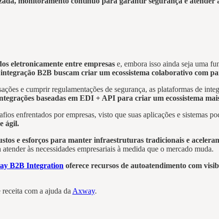
zada, monitoramento contínuo para garantir segurança e atender a
os eletronicamente entre empresas
e, embora isso ainda seja uma fu
integração B2B buscam criar um ecossistema colaborativo com par
sações e cumprir regulamentações de segurança, as plataformas de int
integrações baseadas em EDI + API para criar um ecossistema mai
fios enfrentados por empresas, visto que suas aplicações e sistemas po
e ágil.
os e esforços para manter infraestruturas tradicionais e acelera
 atender às necessidades empresariais à medida que o mercado muda.
y B2B Integration
oferece recursos de autoatendimento com visib
e receita com a ajuda da
Axway
.