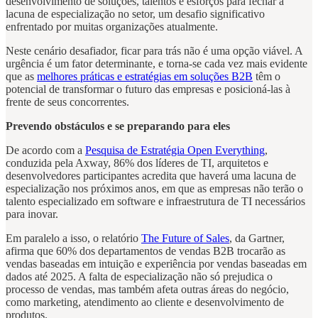
desenvolvimento de soluções, talentos e esforços para fechar a
lacuna de especialização no setor, um desafio significativo
enfrentado por muitas organizações atualmente.
Neste cenário desafiador, ficar para trás não é uma opção viável. A
urgência é um fator determinante, e torna-se cada vez mais evidente
que as
melhores práticas e estratégias em soluções B2B
têm o
potencial de transformar o futuro das empresas e posicioná-las à
frente de seus concorrentes.
Prevendo obstáculos e se preparando para eles
De acordo com a
Pesquisa de Estratégia Open Everything
,
conduzida pela Axway, 86% dos líderes de TI, arquitetos e
desenvolvedores participantes acredita que haverá uma lacuna de
especialização nos próximos anos, em que as empresas não terão o
talento especializado em software e infraestrutura de TI necessários
para inovar.
Em paralelo a isso, o relatório
The Future of Sales
, da Gartner,
afirma que 60% dos departamentos de vendas B2B trocarão as
vendas baseadas em intuição e experiência por vendas baseadas em
dados até 2025. A falta de especialização não só prejudica o
processo de vendas, mas também afeta outras áreas do negócio,
como marketing, atendimento ao cliente e desenvolvimento de
produtos.