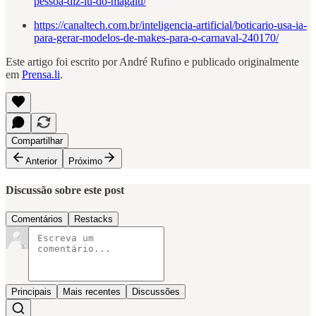
pessoa-diz-lu-do-magalu/
https://canaltech.com.br/inteligencia-artificial/boticario-usa-ia-
para-gerar-modelos-de-makes-para-o-carnaval-240170/
Este artigo foi escrito por André Rufino e publicado originalmente
em
Prensa.li
.
Compartilhar
Anterior
Próximo
Discussão sobre este post
Comentários
Restacks
Principais
Mais recentes
Discussões