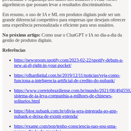
algorítmicos que possam levar a resultados discriminatórios.
Em resumo, o uso de IA e ML em produtos digitais pode ser um
grande diferencial competitivo para empresas que desejam oferecer
uma experiência personalizada e eficiente para seus usuários.
No próximo artigo:
Como usar o ChatGPT e IA no dia-a-dia da
gestão de produtos digitais.
Referências
https://newsroom.spotify.com/2023-02-22/spotify-debuts-a-
new-ai-dj-right-in-your-pocket/
https://olhardigital.com.br/2019/12/11/noticias/veja-como-
funciona-a-inteligencia-artificial-de-credito-do-nubank/
https://www.correiobraziliense.com.br/mundo/2021/08/494559
sistema-de-ia-leva-companhia-a-milhoes-de-chineses-
solitarios.html
https://blog.nubank.com.br/olivia-sera-integrada-ao-app-
nubank-e-deixa-de-existir-entenda/
https://exame.com/pop/tenho-consciencia-nao-sou-uma-