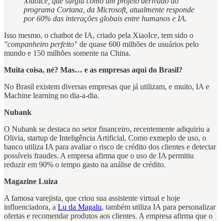
XiaoIce, que surgiu como um projeto derivado do
programa Cortana, da Microsoft, atualmente responde
por 60% das interações globais entre humanos e IA.
Isso mesmo, o chatbot de IA, criado pela XiaoIce, tem sido o
"companheiro perfeito"
de quase 600 milhões de usuários pelo
mundo e 150 milhões somente na China.
Muita coisa, né? Mas… e as empresas aqui do Brasil?
No Brasil existem diversas empresas que já utilizam, e muito, IA e
Machine learning no dia-a-dia.
Nubank
O Nubank se destaca no setor financeiro, recentemente adiquiriu a
Olivia, startup de Inteligência Artificial. Como exmeplo de uso, o
banco utiliza IA para avaliar o risco de crédito dos clientes e detectar
possíveis fraudes. A empresa afirma que o uso de IA permitiu
reduzir em 90% o tempo gasto na análise de crédito.
Magazine Luiza
A famosa varejista,
que criou sua assistente virtual e hoje
influenciadora, a
Lu da Magalu
, também utiliza IA para personalizar
ofertas e recomendar produtos aos clientes. A empresa afirma que o