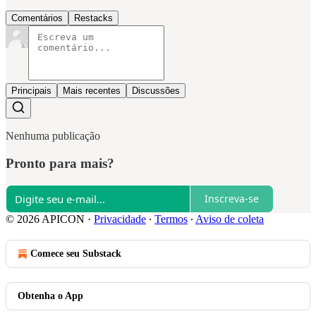
Comentários
Restacks
Principais
Mais recentes
Discussões
Nenhuma publicação
Pronto para mais?
Inscreva-se
© 2026 APICON
·
Privacidade
∙
Termos
∙
Aviso de coleta
Comece seu Substack
Obtenha o App