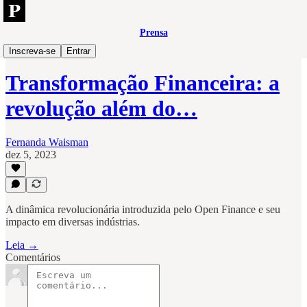
Prensa
Open
Inscreva-se
Entrar
Transformação Financeira: a
revolução além do…
Fernanda Waisman
dez 5, 2023
A dinâmica revolucionária introduzida pelo Open Finance e seu
impacto em diversas indústrias.
Leia →
Comentários