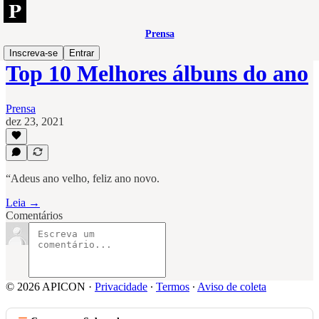
Prensa
Inscreva-se
Entrar
Top 10 Melhores álbuns do ano
Prensa
dez 23, 2021
“Adeus ano velho, feliz ano novo.
Leia →
Comentários
© 2026 APICON
·
Privacidade
∙
Termos
∙
Aviso de coleta