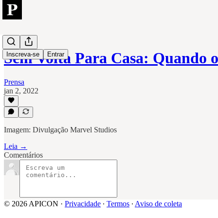
Sem Volta Para Casa: Quando 
Inscreva-se
Entrar
Prensa
jan 2, 2022
Imagem: Divulgação Marvel Studios
Leia →
Comentários
© 2026 APICON
·
Privacidade
∙
Termos
∙
Aviso de coleta