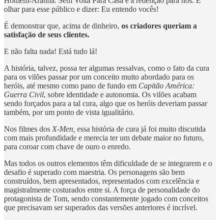
Homem-Aranha: Sem Volta Para Casa é a redenção para nós. É
olhar para esse público e dizer: Eu entendo vocês!
É demonstrar que, acima de dinheiro,
os criadores queriam a
satisfação de seus clientes.
E não falta nada! Está tudo lá!
A história, talvez, possa ter algumas ressalvas, como o fato da cura
para os vilões passar por um conceito muito abordado para os
heróis, até mesmo como pano de fundo em
Capitão América:
Guerra Civil
, sobre identidade e autonomia. Os vilões acabam
sendo forçados para a tal cura, algo que os heróis deveriam passar
também, por um ponto de vista igualitário.
Nos filmes dos
X-Men,
essa história de cura já foi muito discutida
com mais profundidade e merecia ter um debate maior no futuro,
para coroar com chave de ouro o enredo.
Mas todos os outros elementos têm dificuldade de se integrarem e o
desafio é superado com maestria. Os personagens são bem
construídos, bem apresentados, representados com excelência e
magistralmente costurados entre si. A força de personalidade do
protagonista de Tom, sendo constantemente jogado com conceitos
que precisavam ser superados das versões anteriores é incrível.