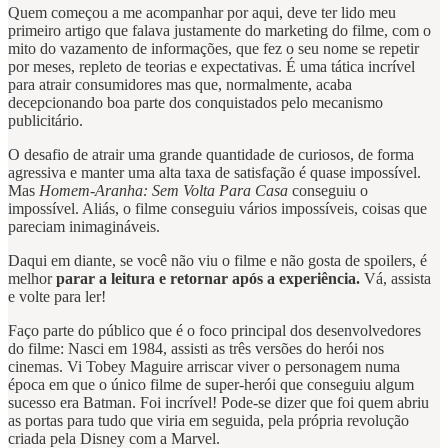
Quem começou a me acompanhar por aqui, deve ter lido meu
primeiro artigo que falava justamente do marketing do filme, com o
mito do vazamento de informações, que fez o seu nome se repetir
por meses, repleto de teorias e expectativas. É uma tática incrível
para atrair consumidores mas que, normalmente, acaba
decepcionando boa parte dos conquistados pelo mecanismo
publicitário.
O desafio de atrair uma grande quantidade de curiosos, de forma
agressiva e manter uma alta taxa de satisfação é quase impossível.
Mas
Homem-Aranha: Sem Volta Para Casa
conseguiu o
impossível. Aliás, o filme conseguiu vários impossíveis, coisas que
pareciam inimagináveis.
Daqui em diante, se você não viu o filme e não gosta de spoilers, é
melhor
parar a leitura e retornar após a experiência.
Vá, assista
e volte para ler!
Faço parte do público que é o foco principal dos desenvolvedores
do filme: Nasci em 1984, assisti as três versões do herói nos
cinemas. Vi Tobey Maguire arriscar viver o personagem numa
época em que o único filme de super-herói que conseguiu algum
sucesso era Batman. Foi incrível! Pode-se dizer que foi quem abriu
as portas para tudo que viria em seguida, pela própria revolução
criada pela Disney com a Marvel.