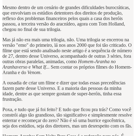
Mesmo dentro de um cenário de grandes dificuldades burocráticas,
que envolviam os estúdios detentores dos direitos de produção,
reflexo dos problemas financeiros pelos quais a casa dos heróis
passou, a terceira versão do aracnídeo, agora com Tom Holland,
chegou no final de sua trilogia.
Mas já não era mais uma trilogia, não. Uma trilogia se encerrou na
versão "emo" do primeiro, lá nos anos 2000 que foi tão criticado. O
filme que está sendo analisado neste artigo é a sequência de número
de 27, dentro desse Universo, acompanhado de outras 3 séries, fora
outras obras paralelas, animadas, como
Homem-Aranha no
Aranhaverso
e
What If..
. Sem contar os próprios filmes do Homem-
Aranha e do
Venom
.
A ousadia de criar um filme e dizer que todas essas precedências
fazem parte desse Universo. E a maioria das pessoas da minha
idade, dentre as que sempre gostam de super-heróis, tinha essa
frustração.
Poxa, e tudo que já foi feito? E tudo que ficou pra trás? Como você
constrói algo tão grandioso, tão significativo e simplesmente resolve
enterrar e recomeçar do zero? Não é só uma burrice egocêntrica,
seja dos estúdios, seja dos diretores, mas um desrespeito com os fãs.