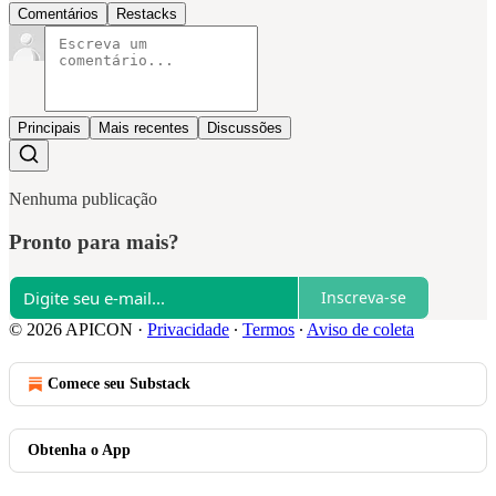
Comentários
Restacks
Principais
Mais recentes
Discussões
Nenhuma publicação
Pronto para mais?
Inscreva-se
© 2026 APICON
·
Privacidade
∙
Termos
∙
Aviso de coleta
Comece seu Substack
Obtenha o App