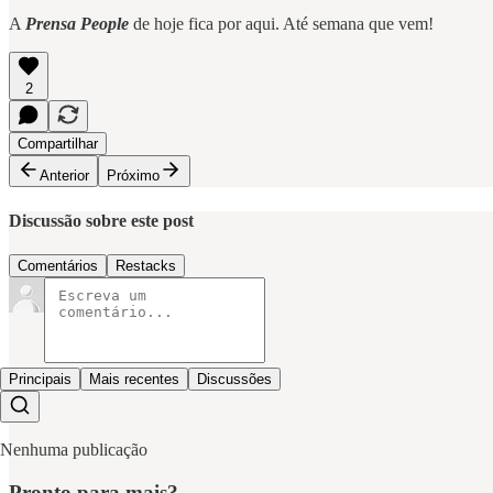
A
Prensa People
de hoje fica por aqui. Até semana que vem!
2
Compartilhar
Anterior
Próximo
Discussão sobre este post
Comentários
Restacks
Principais
Mais recentes
Discussões
Nenhuma publicação
Pronto para mais?