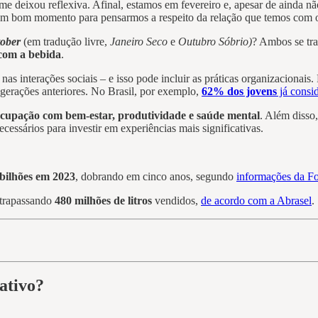
e deixou reflexiva. Afinal, estamos em fevereiro e, apesar de ainda nã
 um bom momento para pensarmos a respeito da relação que temos com o
tober
(em tradução livre,
Janeiro Seco
e
Outubro Sóbrio)
? Ambos se tra
 com a bebida
.
as interações sociais – e isso pode incluir as práticas organizacionai
gerações anteriores. No Brasil, por exemplo,
62% dos jovens
já consi
cupação com bem-estar, produtividade e saúde mental
. Além diss
cessários para investir em experiências mais significativas.
bilhões em 2023
, dobrando em cinco anos, segundo
informações da Fo
ltrapassando
480 milhões de litros
vendidos,
de acordo com a Abrasel
.
rativo?