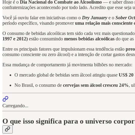
Hoje é o
Dia Nacional do Combate ao Alcoolismo
— e saber disso m
confraternizações acontecendo por todo lado. Acredito que esse seja
Você já ouviu falar em iniciativas como o
Dry January
e o
Sober Oc
período específico, visando promover
uma relação mais consciente
O consumo de bebidas alcoólicas tem sido cada vez mais questionado n
1997 e 2012)
estão consumindo
menos bebidas alcoólicas
do que as 
Entre os principais fatores que impulsionam essa tendência estão
preo
consumo consciente ou zero álcool) e a intenção de cortar gastos desne
Essa mudança de comportamento já movimenta bilhões no mercado:
O mercado global de bebidas sem álcool atingiu quase
US$ 20 
No Brasil, o consumo de
cervejas sem álcool cresceu 24%
, u
Carregando...
O que isso significa para o universo corpo