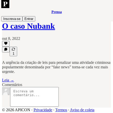
Prensa
Inscreva-se
Entrar
O caso Nubank
out 8, 2022
1
A urgência da criação de leis para penalizar uma atividade criminosa
popularmente denominada por “fake news” torna-se cada vez mais
urgente.
Leia →
Comentários
© 2026 APICON
·
Privacidade
∙
Termos
∙
Aviso de coleta