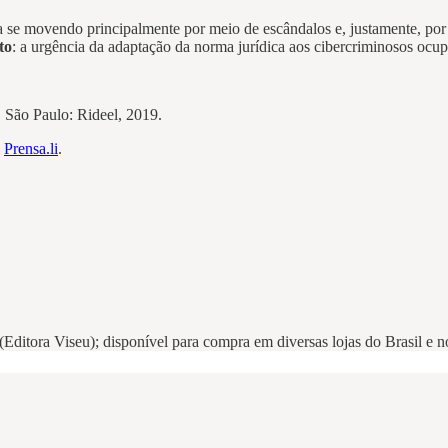
a se movendo principalmente por meio de escândalos e, justamente, po
to
: a urgência da adaptação da norma jurídica aos cibercriminosos ocup
. São Paulo: Rideel, 2019.
m
Prensa.li
.
 (Editora Viseu); disponível para compra em diversas lojas do Brasil e 