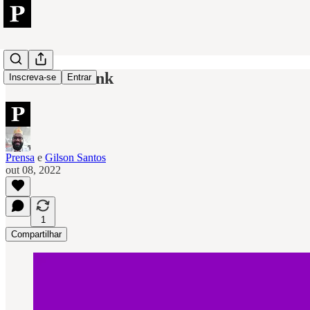
O caso Nubank
Inscreva-se
Entrar
Prensa
e
Gilson Santos
out 08, 2022
1
Compartilhar