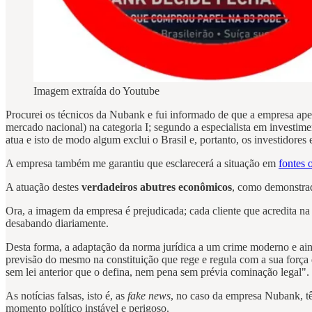
Imagem extraída do Youtube
Procurei os técnicos da Nubank e fui informado de que a empresa apen
mercado nacional) na categoria I; segundo a especialista em investim
atua e isto de modo algum exclui o Brasil e, portanto, os investidores e
A empresa também me garantiu que esclarecerá a situação em
fontes o
A atuação destes
verdadeiros abutres econômicos
, como demonstrado
Ora, a imagem da empresa é prejudicada; cada cliente que acredita na
desabando diariamente.
Desta forma, a adaptação da norma jurídica a um crime moderno e ain
previsão do mesmo na constituição que rege e regula com a sua força d
sem lei anterior que o defina, nem pena sem prévia cominação legal".
As notícias falsas, isto é, as
fake news
, no caso da empresa Nubank, tê
momento político instável e perigoso.