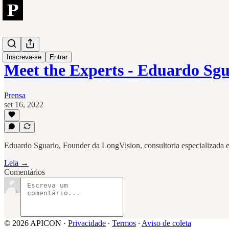
People
Inscreva-se
Entrar
Meet the Experts - Eduardo Sgu
Prensa
set 16, 2022
Eduardo Sguario, Founder da LongVision, consultoria especializada e
Leia →
Comentários
© 2026 APICON
·
Privacidade
∙
Termos
∙
Aviso de coleta