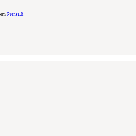
e em
Prensa.li
.