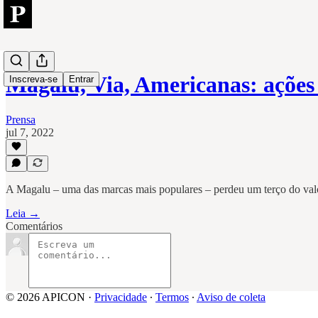
Magalu, Via, Americanas: açõe
Inscreva-se
Entrar
Prensa
jul 7, 2022
A Magalu – uma das marcas mais populares – perdeu um terço do val
Leia →
Comentários
© 2026 APICON
·
Privacidade
∙
Termos
∙
Aviso de coleta