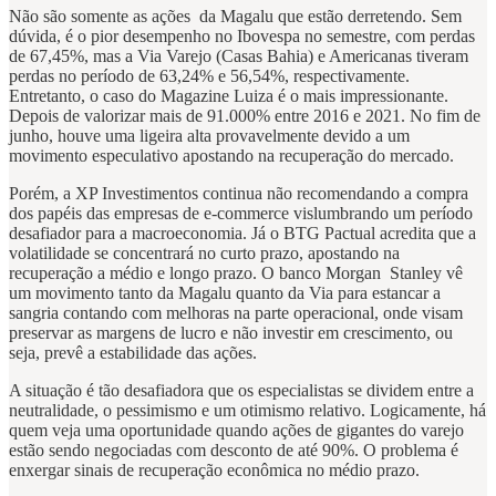
Não são somente as ações da Magalu que estão derretendo. Sem
dúvida, é o pior desempenho no Ibovespa no semestre, com perdas
de 67,45%, mas a Via Varejo (Casas Bahia) e Americanas tiveram
perdas no período de 63,24% e 56,54%, respectivamente.
Entretanto, o caso do Magazine Luiza é o mais impressionante.
Depois de valorizar mais de 91.000% entre 2016 e 2021. No fim de
junho, houve uma ligeira alta provavelmente devido a um
movimento especulativo apostando na recuperação do mercado.
Porém, a XP Investimentos continua não recomendando a compra
dos papéis das empresas de e-commerce vislumbrando um período
desafiador para a macroeconomia. Já o BTG Pactual acredita que a
volatilidade se concentrará no curto prazo, apostando na
recuperação a médio e longo prazo. O banco Morgan Stanley vê
um movimento tanto da Magalu quanto da Via para estancar a
sangria contando com melhoras na parte operacional, onde visam
preservar as margens de lucro e não investir em crescimento, ou
seja, prevê a estabilidade das ações.
A situação é tão desafiadora que os especialistas se dividem entre a
neutralidade, o pessimismo e um otimismo relativo. Logicamente, há
quem veja uma oportunidade quando ações de gigantes do varejo
estão sendo negociadas com desconto de até 90%. O problema é
enxergar sinais de recuperação econômica no médio prazo.