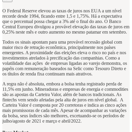
O Federal Reserve elevou as taxas de juros nos EUA a um nível
recorde desde 1994, ficando entre 1,5 e 1,75%. Há a expectativa
que o percentual possa chegar a 3% até o final do ano. O Banco
Central Europeu divulgou a provável elevação das taxas de juros em
0,25% neste mês e outro aumento no mesmo patamar em setembro.
Todos os sinais apontam para uma provável recessão global com
maior risco de retração econômica, principalmente nos países
emergentes. A proximidade das eleições eleva o risco no país e nos
investimentos atrelados à precificação das companhias. Como a
volatilidade das ações de empresas ligadas ao varejo demonstra, os
papéis com remuneração baseados na Selic como Tesouro Direto e
os títulos de renda fixa continuam mais atrativos.
A regra não é absoluta, embora a bolsa tenha registrado perda de
11,5% em junho. Mineradoras e empresas de energia e commodities
são as apostas da Carteira Valor, além de bancos tradicionais. As
fintechs vem sendo afetadas pela alta de juros em nível global. A
Carteira Valor é composta por 20 corretoras e indica as cinco ações
mais promissoras de cada mês. Apesar de acompanhar as variações
da bolsa, seus índices são melhores, excetuando-se os períodos de
julho/agosto de 2021 e março e abril/2022.