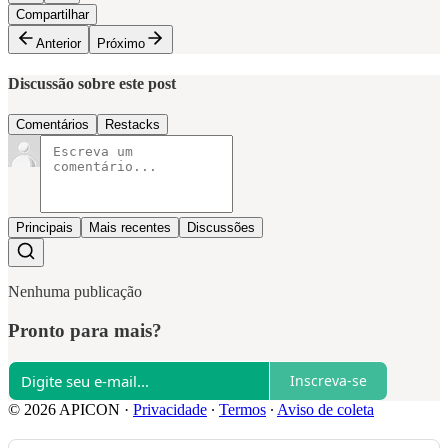
Compartilhar
Anterior
Próximo
Discussão sobre este post
Comentários
Restacks
Principais
Mais recentes
Discussões
Nenhuma publicação
Pronto para mais?
Inscreva-se
© 2026 APICON
·
Privacidade
∙
Termos
∙
Aviso de coleta