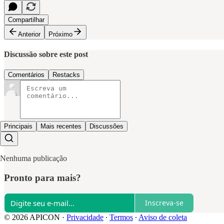
Compartilhar
Anterior
Próximo
Discussão sobre este post
Comentários
Restacks
Principais
Mais recentes
Discussões
Nenhuma publicação
Pronto para mais?
Inscreva-se
© 2026 APICON
·
Privacidade
∙
Termos
∙
Aviso de coleta