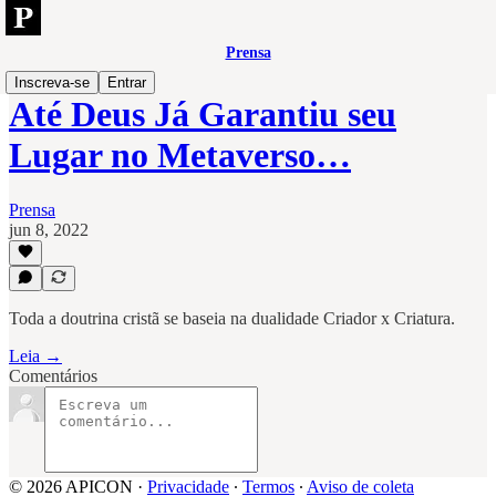
Prensa
Inscreva-se
Entrar
Até Deus Já Garantiu seu
Lugar no Metaverso…
Prensa
jun 8, 2022
Toda a doutrina cristã se baseia na dualidade Criador x Criatura.
Leia →
Comentários
© 2026 APICON
·
Privacidade
∙
Termos
∙
Aviso de coleta