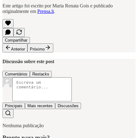
Este artigo foi escrito por Maria Renata Gois e publicado
originalmente em
Prensa.li
.
Compartilhar
Anterior
Próximo
Discussão sobre este post
Comentários
Restacks
Principais
Mais recentes
Discussões
Nenhuma publicação
Pronto para mais?