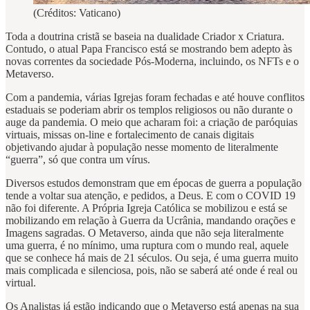
(Créditos: Vaticano)
Toda a doutrina cristã se baseia na dualidade Criador x Criatura.
Contudo, o atual Papa Francisco está se mostrando bem adepto às
novas correntes da sociedade Pós-Moderna, incluindo, os NFTs e o
Metaverso.
Com a pandemia, várias Igrejas foram fechadas e até houve conflitos
estaduais se poderiam abrir os templos religiosos ou não durante o
auge da pandemia. O meio que acharam foi: a criação de paróquias
virtuais, missas on-line e fortalecimento de canais digitais
objetivando ajudar à população nesse momento de literalmente
“guerra”, só que contra um vírus.
Diversos estudos demonstram que em épocas de guerra a população
tende a voltar sua atenção, e pedidos, a Deus. E com o COVID 19
não foi diferente. A Própria Igreja Católica se mobilizou e está se
mobilizando em relação à Guerra da Ucrânia, mandando orações e
Imagens sagradas. O Metaverso, ainda que não seja literalmente
uma guerra, é no mínimo, uma ruptura com o mundo real, aquele
que se conhece há mais de 21 séculos. Ou seja, é uma guerra muito
mais complicada e silenciosa, pois, não se saberá até onde é real ou
virtual.
Os Analistas já estão indicando que o Metaverso está apenas na sua