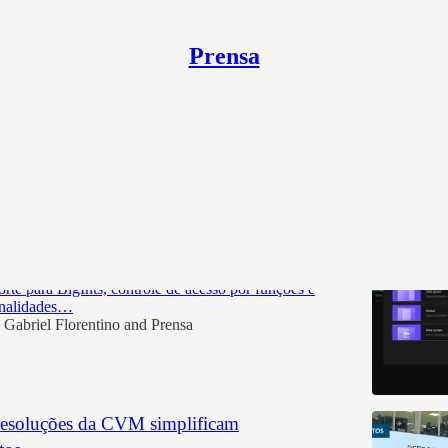
Prensa
os
Budibase reforça a segurança com low-
ow-code lança nova versão com interface de dados
orte para BigInts, controle de acesso por funções e
onalidades…
Gabriel Florentino
and
Prensa
resoluções da CVM simplificam