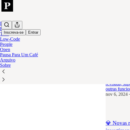
Início
Eventos
Inscreva-se
Entrar
Tech
Low-Code
People
segur
Open
Pausa Para Um Café
Arquivo
🚀 Como o 
Sobre
code?
Plataforma l
revisada, sup
outras funci
nov 6, 2024
•
1
💎 Novas 