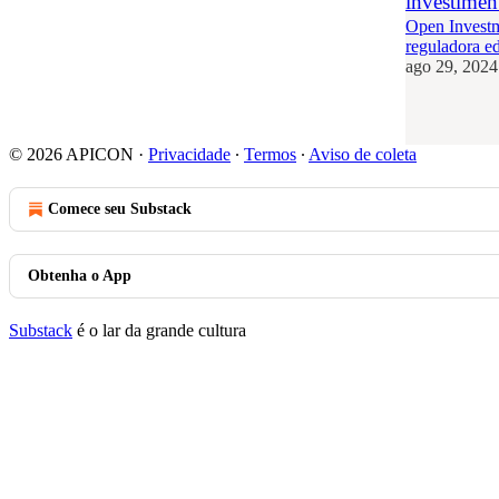
investimen
Open Investm
reguladora ed
ago 29, 2024
1
© 2026 APICON
·
Privacidade
∙
Termos
∙
Aviso de coleta
Comece seu Substack
Obtenha o App
Substack
é o lar da grande cultura