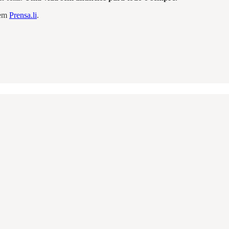
 em
Prensa.li
.