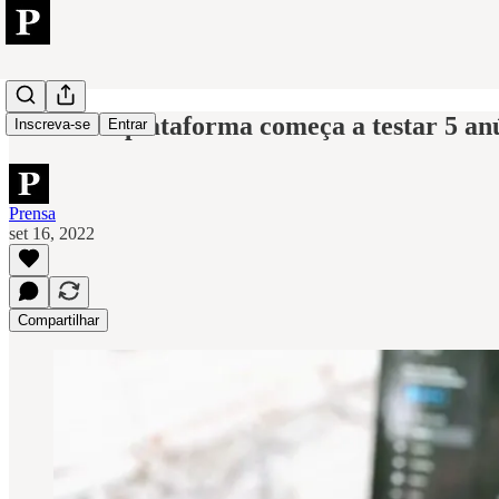
YouTube: plataforma começa a testar 5 anún
Inscreva-se
Entrar
Prensa
set 16, 2022
Compartilhar