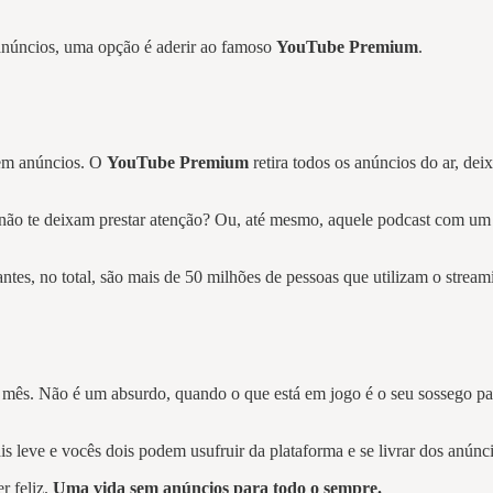
 anúncios, uma opção é aderir ao famoso
YouTube Premium
.
sem anúncios. O
YouTube Premium
retira todos os anúncios do ar, dei
ões não te deixam prestar atenção? Ou, até mesmo, aquele podcast com 
tes, no total, são mais de 50 milhões de pessoas que utilizam o strea
r mês. Não é um absurdo, quando o que está em jogo é o seu sossego pa
s leve e vocês dois podem usufruir da plataforma e se livrar dos anúnc
r feliz.
Uma vida sem anúncios para todo o sempre.