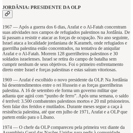
JORDÂNIA: PRESIDENTE DA OLP
1967 — Após a guerra dos 6 dias, Arafat e o Al-Fatah concentram
suas atividades nos campos de refugiados palestinos na Jordânia. De
lá passam a resistir e atacar as forças de ocupação. No ano seguinte,
Israel ataca a localidade jordaniana de Karameh, onde refugiados e
guerrilha palestina estão concentrados, na tentativa de aniquilar
Arafat e o Al-Fatah. Morrem 128 guerrilheiros palestinos e 30
soldados israelenses. Israel se retira do campo de batalha sem
cumprir nenhum de seus objetivos. Foi o primeiro enfrentamento
direto entre Israel e forças palestinas e estas saíram vitoriosas.
1969 — Arafat é escolhido o novo presidente da OLP. Na Jordânia
há desentendimentos entre o rei Hussein e as forças guerrilheiras
palestina. A 16 de setembro ele forma um governo militar que
adianta que agirá com “punho de ferro”. Após uma semana, o saldo
é terrível: 3.500 combatentes palestinos mortos e 20 mil prisioneiros.
Sem falar dos feridos e mutilados. Durante meses segue a caça à
resistência palestina, até que em julho de 1971, Arafat e a OLP que
partem então para o Líbano.
1974 — O chefe da OLP compareceu pela primeira vez diante da
Assembleia Geral das Nações Unidas para pedir à comunidade