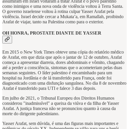
assumiram em Israel voltaram a tratar Arafat e o povo palestino
como inimigos e uma nova onda de violência voltou à Terra Santa.
O governo israelense voltou à rotina culpar Yasser Arafat pela
violência. Israel decide cercar a Mukata’a, em Ramallah, proibindo
Arafat de viajar, tanto na Palestina como para o exterior.
OH HONRA, PROSTATE DIANTE DE YASSER
Em 2015 o New York Times obteve uma cópia do relatório médico
de Arafat, em que dizia que após o jantar de 12 de outubro, Arafat
começa a apresentar diarreia, dores abdominais e vômito, chagando
até a perder a consciência, sintomas que o acometeriam pelas duas
semanas seguintes. O líder palestino é encaminhado para um
hospital na Jordânia e de lá transferido para França, onde foi
diagnosticado com uma disfunção sanguínea. No dia 8 de novembro
Arafat é transferido para UTI e falece 3 dias depois.
Em julho de 2021, o Tribunal Europeu dos Direitos Humanos
considerou "inadmissível" a queixa da viúva e da filha de Yasser
Arafat. A justiça francesa não se pronunciou quanto à causa da
morte do dirigente palestiniano.
Yasser Arafat, sem dúvida, é uma das figuras mais importantes e
polêmicas do século XX. Independente se vilão para uns e herói