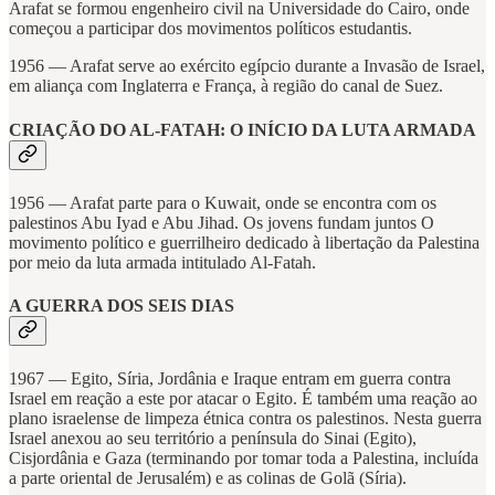
Arafat se formou engenheiro civil na Universidade do Cairo, onde
começou a participar dos movimentos políticos estudantis.
1956 — Arafat serve ao exército egípcio durante a Invasão de Israel,
em aliança com Inglaterra e França, à região do canal de Suez.
CRIAÇÃO DO AL-FATAH: O INÍCIO DA LUTA ARMADA
1956 — Arafat parte para o Kuwait, onde se encontra com os
palestinos Abu Iyad e Abu Jihad. Os jovens fundam juntos O
movimento político e guerrilheiro dedicado à libertação da Palestina
por meio da luta armada intitulado Al-Fatah.
A GUERRA DOS SEIS DIAS
1967 — Egito, Síria, Jordânia e Iraque entram em guerra contra
Israel em reação a este por atacar o Egito. É também uma reação ao
plano israelense de limpeza étnica contra os palestinos. Nesta guerra
Israel anexou ao seu território a península do Sinai (Egito),
Cisjordânia e Gaza (terminando por tomar toda a Palestina, incluída
a parte oriental de Jerusalém) e as colinas de Golã (Síria).