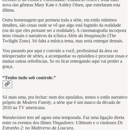
nova das gêmeas Mary Kate e Ashley Olsen, que estrelaram esta
última.
Outra homenagem que permeia toda a série, em estilo mínimos
detalhes, são cenas onde se vê que algo está fugindo da realidade
(ou do que eles
pensam
ser a realidade). A cinematografia incorpora
itens visuais e narrativos da icônica
Além da Imaginação
(The
Twilight Zone). Só falta a música tema, mas seria entregar demais.
Vou parando por aqui e convido a você, profissional da área ou
telespectador de séries, a acompanhar os episódios e procurar essas e
muitas outras referências. Se eu ficar entregando aqui vai perder a
graça.
“Tenho tudo sob controle.”
Só mais uma, pra fechar: num dos episódios, temos o estilo narrativo
próprio de
Modern Family
, a série que é um marco da década de
2010 na TV americana.
Wandavision
tem até agora uma temporada. Faz uma ligação direta
entre os eventos dos filmes
Vingadores: Ultimato
e o vindouro
Dr.
Estranho 2: no Multiverso da Loucura
.