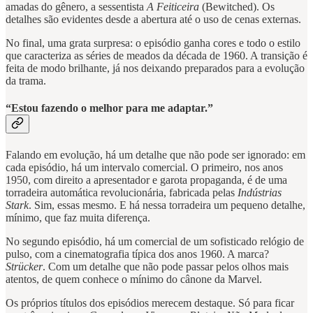
amadas do gênero, a sessentista
A Feiticeira
(Bewitched). Os
detalhes são evidentes desde a abertura até o uso de cenas externas.
No final, uma grata surpresa: o episódio ganha cores e todo o estilo
que caracteriza as séries de meados da década de 1960. A transição é
feita de modo brilhante, já nos deixando preparados para a evolução
da trama.
“Estou fazendo o melhor para me adaptar.”
Falando em evolução, há um detalhe que não pode ser ignorado: em
cada episódio, há um intervalo comercial. O primeiro, nos anos
1950, com direito a apresentador e garota propaganda, é de uma
torradeira automática revolucionária, fabricada pelas
Indústrias
Stark
. Sim, essas mesmo. E há nessa torradeira um pequeno detalhe,
mínimo, que faz muita diferença.
No segundo episódio, há um comercial de um sofisticado relógio de
pulso, com a cinematografia típica dos anos 1960. A marca?
Strücker
. Com um detalhe que não pode passar pelos olhos mais
atentos, de quem conhece o mínimo do cânone da Marvel.
Os próprios títulos dos episódios merecem destaque. Só para ficar