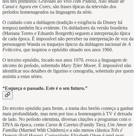
nos três primeiros:
Gravado ao Vivo com Plateia
,
Não Mude de
Canal
e
Agora em Cores
, são frases típicas da televisão dos
períodos homenageados na linguagem da série.
O cuidado com a dublagem (tradição e exigência da Disney há
tempos) também fica evidente. Os dubladores da versão brasileira
(Mariana Torres e Eduardo Borgerth) seguem a interpretação típica
de cada época. É impossível não perceber na interpretação de voz da
personagem Wanda os traquejos típicos da dublagem nacional de
A
Feiticeira
, que inspirou o episódio situado nos anos 1960.
O terceiro episódio, focado nos anos 1970, evoca a linguagem de
sitcoms
do período, sobretudo
Mary Tyler Moore
. É impossível não
identificar nos detalhes de figurino e cenografia, sobretudo por quem
assistiu a estas séries.
“Esqueça o passado. Este é o seu futuro.”
Do terceiro episódio para frente, a trama dos heróis começa a ganhar
mais profundidade, mas nem por isso a homenagem à TV é deixada
de lado. No período oitentista, diversas citações a programas com o
DNA da época, como
Caras & Caretas
(Family Ties),
Um Amor de
Família
(Married With Children) e a não menos clássica
Três é
Demais
(Full House). Curiosidade: Elizabeth Olsen é irmã mais