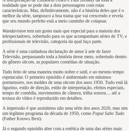
realidade que se pode dar a dois personagens com estas
características. Mas, definitivamente, não é a história deles que é o
melhor da série, tampouco a boa trama que vai crescendo e revela
que seu mundo perfeito está a meio caminho de colapsar.
Wandavision
tem um gosto mais que especial para a maioria dos
telespectadores, sobretudo para os que acompanham séries de TV, e
profissionais de televisão, categoria da qual faço parte.
A série é uma cuidadosa declaração de amor à arte de fazer
Televisão, perpassando toda a história desse meio, sobretudo dentro
do gênero
sitcom
, as populares comédias de situação.
Tudo feito de uma maneira muito nobre e sutil, e ao mesmo tempo
espetacular. O primeiro episódio é ambientado em mínimos
pormenores, nos moldes de uma
sitcom
dos anos 1950. Tudo está lá:
figurino, estilo de direção, estilo de interpretação, efeitos especiais,
tempo de comédia, movimentos de câmera, trilha sonora… até a
textura do vídeo é reproduzido em detalhes.
A impressão é que assistimos não uma série dos anos 2020, mas sim
um legítimo programa da década de 1950, como
Papai Sabe Tudo
(Father Knows Best).
Já o segundo episódio abre com a estética de uma das séries mais