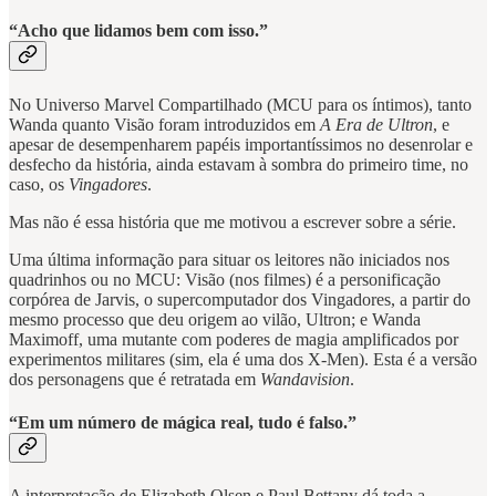
“Acho que lidamos bem com isso.”
No Universo Marvel Compartilhado (MCU para os íntimos), tanto
Wanda quanto Visão foram introduzidos em
A Era de Ultron
, e
apesar de desempenharem papéis importantíssimos no desenrolar e
desfecho da história, ainda estavam à sombra do primeiro time, no
caso, os
Vingadores
.
Mas não é essa história que me motivou a escrever sobre a série.
Uma última informação para situar os leitores não iniciados nos
quadrinhos ou no MCU: Visão (nos filmes) é a personificação
corpórea de Jarvis, o supercomputador dos Vingadores, a partir do
mesmo processo que deu origem ao vilão, Ultron; e Wanda
Maximoff, uma mutante com poderes de magia amplificados por
experimentos militares (sim, ela é uma dos X-Men). Esta é a versão
dos personagens que é retratada em
Wandavision
.
“Em um número de mágica real, tudo é falso.”
A interpretação de Elizabeth Olsen e Paul Bettany dá toda a