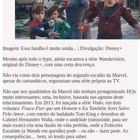
Imagem: Essa família é muito unida... | Divulgação: Disney+
Mesmo após todo o
hype
, ainda encarava a série
Wandavision
,
original do Disney+, com uma certa
descrença
.
Não via como dois personagens do segundo escalão da Marvel,
apesar de carismáticos, segurariam uma série própria na TV.
Não que nos quadrinhos da Marvel não tenham protagonizado HQs
muito interessantes; uma, inclusive, baseada nas agruras deste
relacionamento. Em 2013, foi lançada a série
Visão
, em dois
volumes:
Pouco Pior que um Homem
e
Eu Também Serei Salvo
Pelo Amor
, com roteiro do badalado Tom King e desenhos de
Gabriel Hernandez Walta, onde o andróide (sintozóide, para ser
mais exato) cria uma ilusão da vida perfeita, onde a Feiticeira
Escarlate (a
Wanda
em questão) pode – ou não – fazer parte. As
consequências… bem, só lendo para saber.