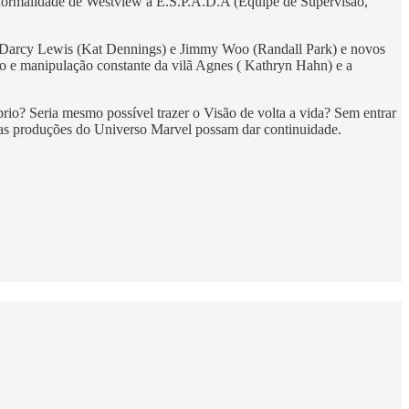
 anormalidade de Westview a E.S.P.A.D.A (Equipe de Supervisão,
mo Darcy Lewis (Kat Dennings) e Jimmy Woo (Randall Park) e novos
ão e manipulação constante da vilã Agnes ( Kathryn Hahn) e a
io? Seria mesmo possível trazer o Visão de volta a vida? Sem entrar
ximas produções do Universo Marvel possam dar continuidade.