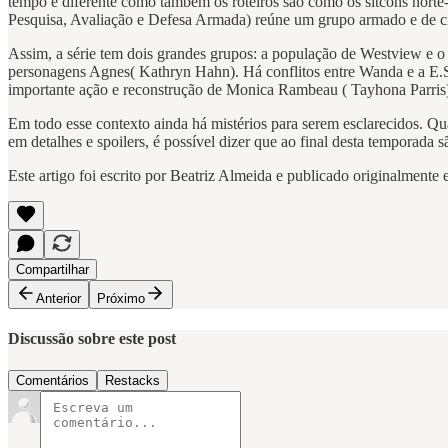
tempo é diferente como também os roteiros são como os sitcons norte
Pesquisa, Avaliação e Defesa Armada) reúne um grupo armado e de cie
Assim, a série tem dois grandes grupos: a população de Westview e
personagens Agnes( Kathryn Hahn). Há conflitos entre Wanda e a E.S.
importante ação e reconstrução de Monica Rambeau ( Tayhona Parris)
Em todo esse contexto ainda há mistérios para serem esclarecidos. Q
em detalhes e spoilers, é possível dizer que ao final desta temporad
Este artigo foi escrito por Beatriz Almeida e publicado originalmente
Compartilhar
Anterior
Próximo
Discussão sobre este post
Comentários
Restacks