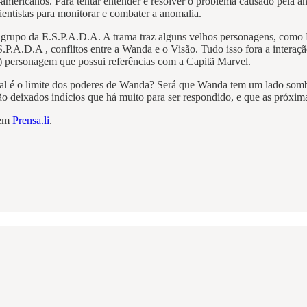
-americanos. Para tentar entender e resolver o problema causado pela
ntistas para monitorar e combater a anomalia.
 o grupo da E.S.P.A.D.A. A trama traz alguns velhos personagens, co
P.A.D.A , conflitos entre a Wanda e o Visão. Tudo isso fora a interaç
 personagem que possui referências com a Capitã Marvel.
ual é o limite dos poderes de Wanda? Será que Wanda tem um lado sombr
a são deixados indícios que há muito para ser respondido, e que as pró
 em
Prensa.li
.