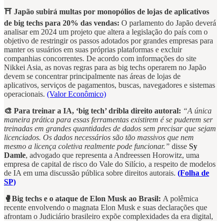
⛩️ Japão subirá multas por monopólios de lojas de aplicativos
de big techs para 20% das vendas:
O parlamento do Japão deverá
analisar em 2024 um projeto que altera a legislação do país com o
objetivo de restringir os passos adotados por grandes empresas para
manter os usuários em suas próprias plataformas e excluir
companhias concorrentes. De acordo com informações do site
Nikkei Asia, as novas regras para as big techs operarem no Japão
devem se concentrar principalmente nas áreas de lojas de
aplicativos, serviços de pagamentos, buscas, navegadores e sistemas
operacionais.
(Valor Econômico)
🎨 Para treinar a IA, ‘big tech’ dribla direito autoral:
“A única
maneira prática para essas ferramentas existirem é se puderem ser
treinadas em grandes quantidades de dados sem precisar que sejam
licenciados. Os dados necessários são tão massivos que nem
mesmo a licença coletiva realmente pode funcionar.”
disse
Sy
Damle
, advogado que representa a Andreessen Horowitz, uma
empresa de capital de risco do Vale do Silício, a respeito de modelos
de IA em uma discussão pública sobre direitos autorais.
(Folha de
SP)
🥊Big techs e o ataque de Elon Musk ao Brasil:
A polêmica
recente envolvendo o magnata Elon Musk e suas declarações que
afrontam o Judiciário brasileiro expõe complexidades da era digital,