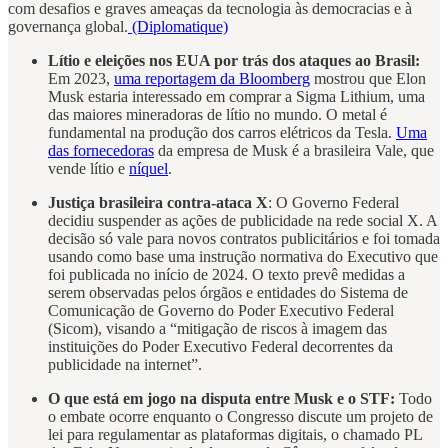
com desafios e graves ameaças da tecnologia às democracias e à
governança global.
(Diplomatique)
Lítio e eleições nos EUA por trás dos ataques ao Brasil:
Em 2023,
uma reportagem da Bloomberg
mostrou que Elon
Musk estaria interessado em comprar a Sigma Lithium, uma
das maiores mineradoras de lítio no mundo. O metal é
fundamental na produção dos carros elétricos da Tesla.
Uma
das fornecedoras
da empresa de Musk é a brasileira Vale, que
vende lítio e
níquel
.
Justiça brasileira contra-ataca X
: O Governo Federal
decidiu suspender as ações de publicidade na rede social X. A
decisão só vale para novos contratos publicitários e foi tomada
usando como base uma instrução normativa do Executivo que
foi publicada no início de 2024. O texto prevê medidas a
serem observadas pelos órgãos e entidades do Sistema de
Comunicação de Governo do Poder Executivo Federal
(Sicom), visando a “mitigação de riscos à imagem das
instituições do Poder Executivo Federal decorrentes da
publicidade na internet”.
O que está em jogo na disputa entre Musk e o STF:
Todo
o embate ocorre enquanto o Congresso discute um projeto de
lei para regulamentar as plataformas digitais, o chamado PL