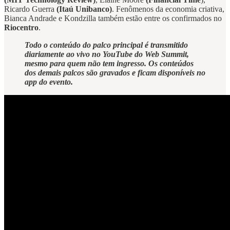
Ricardo Guerra
(Itaú Unibanco)
. Fenômenos da economia criativa,
Bianca Andrade e Kondzilla também estão entre os confirmados no
Riocentro
.
Todo o conteúdo do palco principal é transmitido
diariamente ao vivo no YouTube do Web Summit,
mesmo para quem não tem ingresso. Os conteúdos
dos demais palcos são gravados e ficam disponíveis no
app do evento.