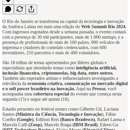
O Rio de Janeiro se transforma na capital da tecnologia e inovação
da América Latina em mais uma edição do
Web Summit Rio 2024
.
Com ingressos esgotados desde a semana passada, o evento contará
com a presença de 30 mil participantes, mais de 1.000 startups, e a
presença de profissionais de mais de 100 países, 900 veículos de
imprensa e criadores de conteúdo credenciados, com 600
investidores, 210 parceiros e mais de 400 voluntários.
São 18 trilhas de temas apresentados por líderes globais e
especialistas que abordarão temas como
inteligência artificial,
inclusão financeira, criptomoedas, big data, entre outros.
Também são esperados artistas e influenciadores investigando a
relevância da
economia criativa, comunicação no mercado digital
e o soft power brasileiro na inovação.
Aqui na
Prensa
, você
acompanha uma
cobertura especial
do evento que começa nesta
segunda (15) e segue até quinta (18).
Estarão presentes no festival nomes como Gilberto Gil, Luciana
Santos
(Ministra da Ciência, Tecnologia e Inovação
), Fábio
Coelho
(Google)
, Edilson Reis
(Banco Bradesco)
, Rafael Lanna e
Marcela Calfi
(Zoop)
, Marcelo Braga
(IBM Brasil)
, Eileen Gu
(MIT Technology Review)
, Elaine Moore
(Financial Time
),