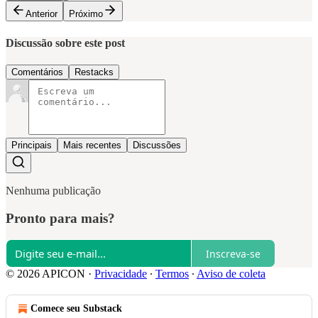
Anterior
Próximo
Discussão sobre este post
Comentários
Restacks
Principais
Mais recentes
Discussões
Nenhuma publicação
Pronto para mais?
Inscreva-se
© 2026 APICON
·
Privacidade
∙
Termos
∙
Aviso de coleta
Comece seu Substack