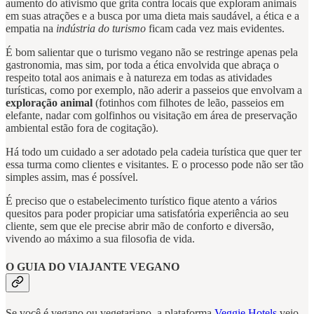
aumento do ativismo que grita contra locais que exploram animais
em suas atrações e a busca por uma dieta mais saudável, a ética e a
empatia na
indústria do turismo
ficam cada vez mais evidentes.
É bom salientar que o turismo vegano não se restringe apenas pela
gastronomia, mas sim, por toda a ética envolvida que abraça o
respeito total aos animais e à natureza em todas as atividades
turísticas, como por exemplo, não aderir a passeios que envolvam a
exploração animal
(fotinhos com filhotes de leão, passeios em
elefante, nadar com golfinhos ou visitação em área de preservação
ambiental estão fora de cogitação).
Há todo um cuidado a ser adotado pela cadeia turística que quer ter
essa turma como clientes e visitantes. E o processo pode não ser tão
simples assim, mas é possível.
É preciso que o estabelecimento turístico fique atento a vários
quesitos para poder propiciar uma satisfatória experiência ao seu
cliente, sem que ele precise abrir mão de conforto e diversão,
vivendo ao máximo a sua filosofia de vida.
O GUIA DO VIAJANTE VEGANO
Se você é vegano ou vegetariano, a plataforma
Veggie Hotels
veio