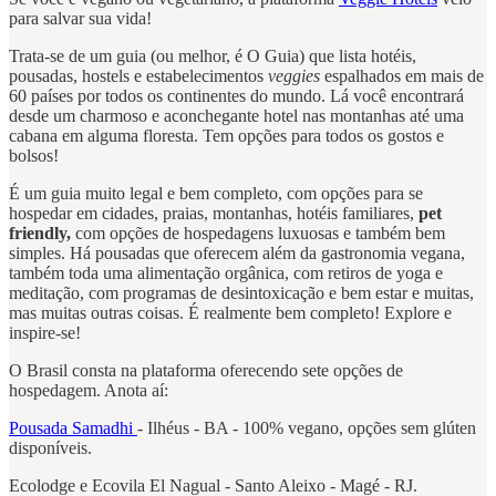
para salvar sua vida!
Trata-se de um guia (ou melhor, é O Guia) que lista hotéis,
pousadas, hostels e estabelecimentos
veggies
espalhados em mais de
60 países por todos os continentes do mundo. Lá você encontrará
desde um charmoso e aconchegante hotel nas montanhas até uma
cabana em alguma floresta. Tem opções para todos os gostos e
bolsos!
É um guia muito legal e bem completo, com opções para se
hospedar em cidades, praias, montanhas, hotéis familiares,
pet
friendly,
com opções de hospedagens luxuosas e também bem
simples. Há pousadas que oferecem além da gastronomia vegana,
também toda uma alimentação orgânica, com retiros de yoga e
meditação, com programas de desintoxicação e bem estar e muitas,
mas muitas outras coisas. É realmente bem completo! Explore e
inspire-se!
O Brasil consta na plataforma oferecendo sete opções de
hospedagem. Anota aí:
Pousada Samadhi
- Ilhéus - BA - 100% vegano, opções sem glúten
disponíveis.
Ecolodge e Ecovila El Nagual - Santo Aleixo - Magé - RJ.