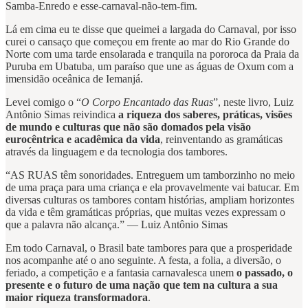
Samba-Enredo e esse-carnaval-não-tem-fim.
Lá em cima eu te disse que queimei a largada do Carnaval, por isso
curei o cansaço que começou em frente ao mar do Rio Grande do
Norte com uma tarde ensolarada e tranquila na pororoca da Praia da
Puruba em Ubatuba, um paraíso que une as águas de Oxum com a
imensidão oceânica de Iemanjá.
Levei comigo o “
O Corpo Encantado das Ruas
”, neste livro, Luiz
Antônio Simas reivindica
a riqueza dos saberes, práticas, visões
de mundo e culturas que não são domados pela visão
eurocêntrica e acadêmica da vida
, reinventando as gramáticas
através da linguagem e da tecnologia dos tambores.
“AS RUAS têm sonoridades. Entreguem um tamborzinho no meio
de uma praça para uma criança e ela provavelmente vai batucar. Em
diversas culturas os tambores contam histórias, ampliam horizontes
da vida e têm gramáticas próprias, que muitas vezes expressam o
que a palavra não alcança.” — Luiz Antônio Simas
Em todo Carnaval, o Brasil bate tambores para que a prosperidade
nos acompanhe até o ano seguinte. A festa, a folia, a diversão, o
feriado, a competição e a fantasia carnavalesca unem
o passado, o
presente e o futuro de uma nação que tem na cultura a sua
maior riqueza transformadora
.