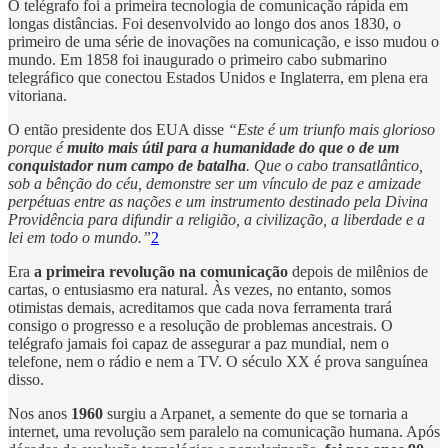
O telégrafo foi a primeira tecnologia de comunicação rápida em
longas distâncias. Foi desenvolvido ao longo dos anos 1830, o
primeiro de uma série de inovações na comunicação, e isso mudou o
mundo. Em 1858 foi inaugurado o primeiro cabo submarino
telegráfico que conectou Estados Unidos e Inglaterra, em plena era
vitoriana.
O então presidente dos EUA disse
“Este é um triunfo mais glorioso
porque é
muito mais útil para a humanidade do que o de um
conquistador num campo de batalha
. Que o cabo transatlântico,
sob a bênção do céu, demonstre ser um vínculo de paz e amizade
perpétuas entre as nações e um instrumento destinado pela Divina
Providência para difundir a religião, a civilização, a liberdade e a
lei em todo o mundo.”
2
Era
a primeira revolução na comunicação
depois de milênios de
cartas, o entusiasmo era natural. Às vezes, no entanto, somos
otimistas demais, acreditamos que cada nova ferramenta trará
consigo o progresso e a resolução de problemas ancestrais. O
telégrafo jamais foi capaz de assegurar a paz mundial, nem o
telefone, nem o rádio e nem a TV. O século XX é prova sanguínea
disso.
Nos anos
1960
surgiu a Arpanet, a semente do que se tornaria a
internet, uma revolução sem paralelo na comunicação humana. Após