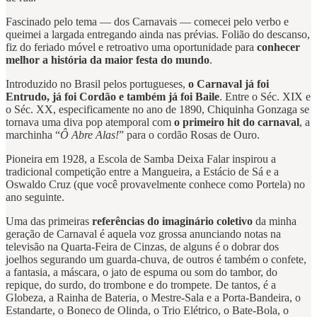
Fascinado pelo tema — dos Carnavais — comecei pelo verbo e
queimei a largada entregando ainda nas prévias. Folião do descanso,
fiz do feriado móvel e retroativo uma oportunidade para
conhecer
melhor a história da maior festa do mundo
.
Introduzido no Brasil pelos portugueses,
o Carnaval já foi
Entrudo, já foi Cordão e também já foi Baile
. Entre o Séc. XIX e
o Séc. XX, especificamente no ano de 1890, Chiquinha Gonzaga se
tornava uma diva pop atemporal com
o primeiro hit do carnaval
, a
marchinha “
Ô Abre Alas!
” para o cordão Rosas de Ouro.
Pioneira em 1928, a Escola de Samba Deixa Falar inspirou a
tradicional competição entre a Mangueira, a Estácio de Sá e a
Oswaldo Cruz (que você provavelmente conhece como Portela) no
ano seguinte.
Uma das primeiras
referências do imaginário coletivo
da minha
geração de Carnaval é aquela voz grossa anunciando notas na
televisão na Quarta-Feira de Cinzas, de alguns é o dobrar dos
joelhos segurando um guarda-chuva, de outros é também o confete,
a fantasia, a máscara, o jato de espuma ou som do tambor, do
repique, do surdo, do trombone e do trompete. De tantos, é a
Globeza, a Rainha de Bateria, o Mestre-Sala e a Porta-Bandeira, o
Estandarte, o Boneco de Olinda, o Trio Elétrico, o Bate-Bola, o