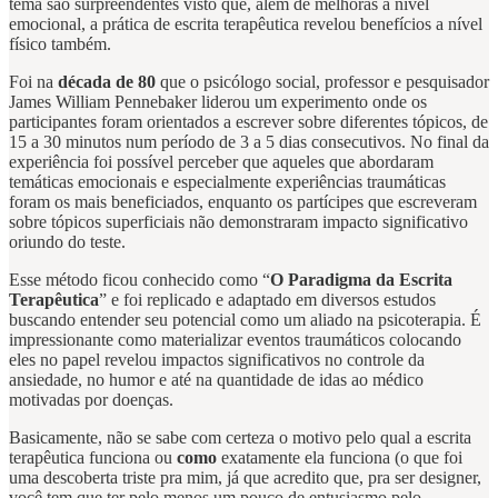
tema são surpreendentes visto que, além de melhoras a nível
emocional, a prática de escrita terapêutica revelou benefícios a nível
físico também.
Foi na
década de 80
que o psicólogo social, professor e pesquisador
James William Pennebaker liderou um experimento onde os
participantes foram orientados a escrever sobre diferentes tópicos, de
15 a 30 minutos num período de 3 a 5 dias consecutivos. No final da
experiência foi possível perceber que aqueles que abordaram
temáticas emocionais e especialmente experiências traumáticas
foram os mais beneficiados, enquanto os partícipes que escreveram
sobre tópicos superficiais não demonstraram impacto significativo
oriundo do teste.
Esse método ficou conhecido como “
O Paradigma da Escrita
Terapêutica
” e foi replicado e adaptado em diversos estudos
buscando entender seu potencial como um aliado na psicoterapia. É
impressionante como materializar eventos traumáticos colocando
eles no papel revelou impactos significativos no controle da
ansiedade, no humor e até na quantidade de idas ao médico
motivadas por doenças.
Basicamente, não se sabe com certeza o motivo pelo qual a escrita
terapêutica funciona ou
como
exatamente ela funciona (o que foi
uma descoberta triste pra mim, já que acredito que, pra ser designer,
você tem que ter pelo menos um pouco de entusiasmo pelo