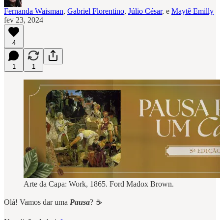
Fernanda Waisman
,
Gabriel Florentino
,
Júlio César
, e
Maytê Emilly
fev 23, 2024
4
1
1
Arte da Capa: Work, 1865. Ford Madox Brown.
Olá! Vamos dar uma
Pausa
? ☕