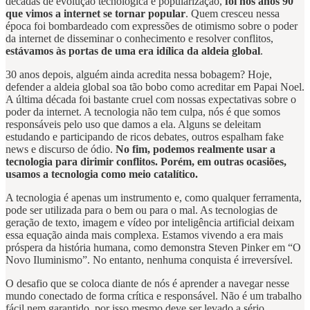
décadas de evolução tecnológica e popularização,
foi nos anos 90
que vimos a internet se tornar popular
. Quem cresceu nessa
época foi bombardeado com expressões de otimismo sobre o poder
da internet de disseminar o conhecimento e resolver conflitos,
estávamos às portas de uma era idílica da aldeia global
.
30 anos depois, alguém ainda acredita nessa bobagem? Hoje,
defender a aldeia global soa tão bobo como acreditar em Papai Noel.
A última década foi bastante cruel com nossas expectativas sobre o
poder da internet. A tecnologia não tem culpa, nós é que somos
responsáveis pelo uso que damos a ela. Alguns se deleitam
estudando e participando de ricos debates, outros espalham fake
news e discurso de ódio.
No fim, podemos realmente usar a
tecnologia para dirimir conflitos. Porém, em outras ocasiões,
usamos a tecnologia como meio catalítico.
A tecnologia é apenas um instrumento e, como qualquer ferramenta,
pode ser utilizada para o bem ou para o mal. As tecnologias de
geração de texto, imagem e vídeo por inteligência artificial deixam
essa equação ainda mais complexa. Estamos vivendo a era mais
próspera da história humana, como demonstra Steven Pinker em “O
Novo Iluminismo”. No entanto, nenhuma conquista é irreversível.
O desafio que se coloca diante de nós é aprender a navegar nesse
mundo conectado de forma crítica e responsável. Não é um trabalho
fácil nem garantido, por isso mesmo deve ser levado a sério.