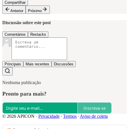
Compartilhar
Anterior
Próximo
Discussão sobre este post
Comentários
Restacks
Principais
Mais recentes
Discussões
Nenhuma publicação
Pronto para mais?
Inscreva-se
© 2026 APICON
·
Privacidade
∙
Termos
∙
Aviso de coleta