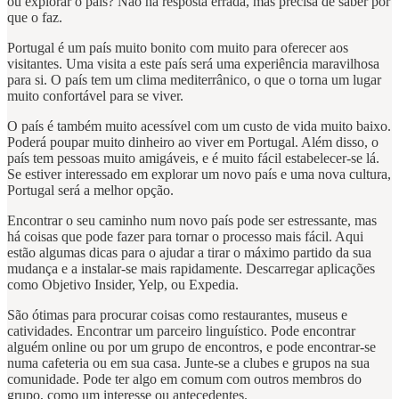
ou explorar o país? Não há resposta errada, mas precisa de saber por
que o faz.
Portugal é um país muito bonito com muito para oferecer aos
visitantes. Uma visita a este país será uma experiência maravilhosa
para si. O país tem um clima mediterrânico, o que o torna um lugar
muito confortável para se viver.
O país é também muito acessível com um custo de vida muito baixo.
Poderá poupar muito dinheiro ao viver em Portugal. Além disso, o
país tem pessoas muito amigáveis, e é muito fácil estabelecer-se lá.
Se estiver interessado em explorar um novo país e uma nova cultura,
Portugal será a melhor opção.
Encontrar o seu caminho num novo país pode ser estressante, mas
há coisas que pode fazer para tornar o processo mais fácil. Aqui
estão algumas dicas para o ajudar a tirar o máximo partido da sua
mudança e a instalar-se mais rapidamente. Descarregar aplicações
como Objetivo Insider, Yelp, ou Expedia.
São ótimas para procurar coisas como restaurantes, museus e
catividades. Encontrar um parceiro linguístico. Pode encontrar
alguém online ou por um grupo de encontros, e pode encontrar-se
numa cafeteria ou em sua casa. Junte-se a clubes e grupos na sua
comunidade. Pode ter algo em comum com outros membros do
grupo, como um interesse ou antecedentes.