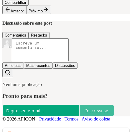
Compartilhar
Anterior
Próximo
Discussão sobre este post
Comentários
Restacks
Principais
Mais recentes
Discussões
Nenhuma publicação
Pronto para mais?
Inscreva-se
© 2026 APICON
·
Privacidade
∙
Termos
∙
Aviso de coleta