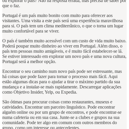
ou explorar o país? Não há resposta errada, mas precisa de saber por
que o faz.
Portugal é um país muito bonito com muito para oferecer aos
visitantes. Uma visita a este país será uma experiência maravilhosa
para si. O país tem um clima mediterrânico, o que o torna um lugar
muito confortável para se viver.
O país é também muito acessível com um custo de vida muito baixo.
Poderá poupar muito dinheiro ao viver em Portugal. Além disso, o
país tem pessoas muito amigáveis, e é muito fácil estabelecer-se lá.
Se estiver interessado em explorar um novo país e uma nova cultura,
Portugal será a melhor opção.
Encontrar o seu caminho num novo país pode ser estressante, mas
há coisas que pode fazer para tornar o processo mais fácil. Aqui
estão algumas dicas para o ajudar a tirar o máximo partido da sua
mudança e a instalar-se mais rapidamente. Descarregar aplicações
como Objetivo Insider, Yelp, ou Expedia.
São ótimas para procurar coisas como restaurantes, museus e
catividades. Encontrar um parceiro linguístico. Pode encontrar
alguém online ou por um grupo de encontros, e pode encontrar-se
numa cafeteria ou em sua casa. Junte-se a clubes e grupos na sua
comunidade. Pode ter algo em comum com outros membros do
grupo, como um interesse ou antecedentes.