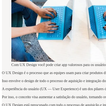
Com UX Design você pode criar app valorosos para os usuário
O UX Design é o processo que as equipes usam para criar produtos dig
Isso envolve o design de todo o processo de aquisição e integração do
A experiência do usuário (UX — User Experience) é um dos pilares d
Por isso, o conceito visa aumentar a satisfação do usuário, tornando os 
O UX Design está preocupado com todo o processo de aquisição e int