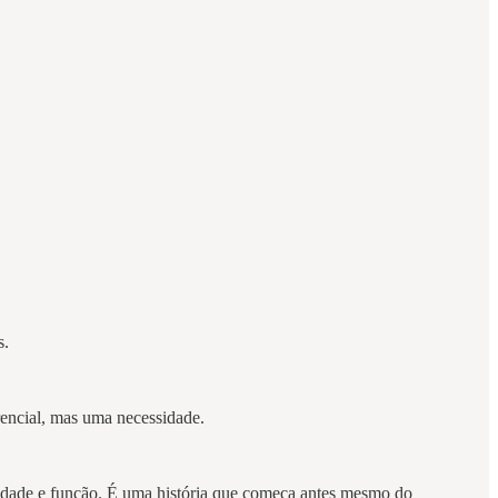
s.
.
encial, mas uma necessidade.
lidade e função. É uma história que começa antes mesmo do