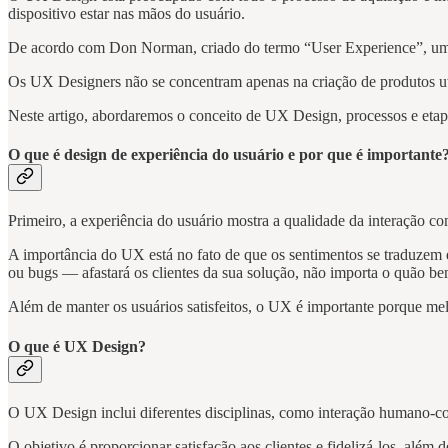
dispositivo estar nas mãos do usuário.
De acordo com Don Norman, criado do termo “User Experience”, um 
Os UX Designers não se concentram apenas na criação de produtos uti
Neste artigo, abordaremos o conceito de UX Design, processos e etapa
O que é design de experiência do usuário e por que é importante
Primeiro, a experiência do usuário mostra a qualidade da interação c
A importância do UX está no fato de que os sentimentos se traduzem 
ou bugs — afastará os clientes da sua solução, não importa o quão be
Além de manter os usuários satisfeitos, o UX é importante porque mel
O que é UX Design?
O UX Design inclui diferentes disciplinas, como interação humano-com
O objetivo é proporcionar satisfação aos clientes e fidelizá-los, além d