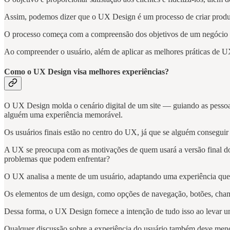
Assim, podemos dizer que o UX Design é um processo de criar produto
O processo começa com a compreensão dos objetivos de um negócio e
Ao compreender o usuário, além de aplicar as melhores práticas de U
Como o UX Design visa melhores experiências?
O UX Design molda o cenário digital de um site — guiando as pessoas
alguém uma experiência memorável.
Os usuários finais estão no centro do UX, já que se alguém conseguir 
A UX se preocupa com as motivações de quem usará a versão final do s
problemas que podem enfrentar?
O UX analisa a mente de um usuário, adaptando uma experiência que
Os elementos de um design, como opções de navegação, botões, chamada
Dessa forma, o UX Design fornece a intenção de tudo isso ao levar um
Qualquer discussão sobre a experiência do usuário também deve menci