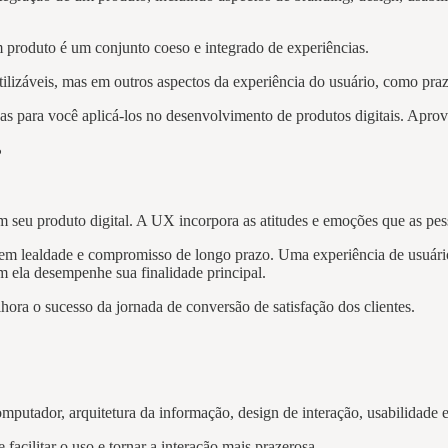
produto é um conjunto coeso e integrado de experiências.
lizáveis, mas em outros aspectos da experiência do usuário, como praz
s para você aplicá-los no desenvolvimento de produtos digitais. Aprove
?
om seu produto digital. A UX incorpora as atitudes e emoções que as p
em lealdade e compromisso de longo prazo. Uma experiência de usuário
m ela desempenhe sua finalidade principal.
hora o sucesso da jornada de conversão de satisfação dos clientes.
putador, arquitetura da informação, design de interação, usabilidade e
e facilitar o uso e tornar a interação mais prazerosa.