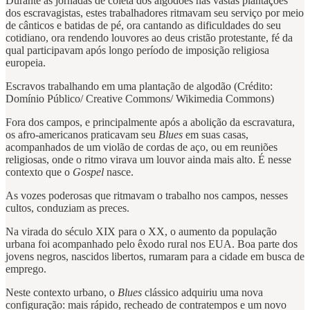
Durante as jornadas de coleta dos algodões nas vastas plantações
dos escravagistas, estes trabalhadores ritmavam seu serviço por meio
de cânticos e batidas de pé, ora cantando as dificuldades do seu
cotidiano, ora rendendo louvores ao deus cristão protestante, fé da
qual participavam após longo período de imposição religiosa
europeia.
Escravos trabalhando em uma plantação de algodão (Crédito:
Domínio Público/ Creative Commons/ Wikimedia Commons)
Fora dos campos, e principalmente após a abolição da escravatura,
os afro-americanos praticavam seu
Blues
em suas casas,
acompanhados de um violão de cordas de aço, ou em reuniões
religiosas, onde o ritmo virava um louvor ainda mais alto. É nesse
contexto que o
Gospel
nasce.
As vozes poderosas que ritmavam o trabalho nos campos, nesses
cultos, conduziam as preces.
Na virada do século XIX para o XX, o aumento da população
urbana foi acompanhado pelo êxodo rural nos EUA. Boa parte dos
jovens negros, nascidos libertos, rumaram para a cidade em busca de
emprego.
Neste contexto urbano, o
Blues
clássico adquiriu uma nova
configuração: mais rápido, recheado de contratempos e um novo