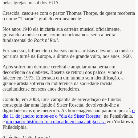
pelas igrejas no sul dos EUA.
Crescida, casou-se com o pastor Thomas Thorpe, de quem receberia
o nome “Tharpe”, grafado erroneamente.
Nos anos 1940 ela iniciaria sua carreira musical oficialmente,
gravando a música que, como mencionamos, seria a pedra
fundamental do
Rock n’ Roll
.
Fez sucesso, influenciou diversos outros artistas e levou sua música
por uma turnê na Europa, a última de grande vulto, nos anos 1960.
Após sofrer um derrame cerebral e amputar uma perna em
decorrência da diabetes, Rosetta se retirou dos palcos, vindo a
falecer em 1973. Enterrada em um túmulo sem identificação, a
grande artista sofreria da indiferença da sociedade racista
estadunidense em seus anos derradeiros.
Contudo, em 2008, uma campanha de arrecadação de fundos
conseguiu dar uma lápide à Sister Rosetta, devolvendo-lhe a
dignidade mais que merecida. As homenagens não pararam por aí:
o
dia 11 de janeiro tornou-se o “dia de Sister Rosetta”
na Pensilvânia,
e
um marco histórico foi colocado em sua antiga casa
em Yorktown,
Philadelphia.
(Créditos: Getty Images)