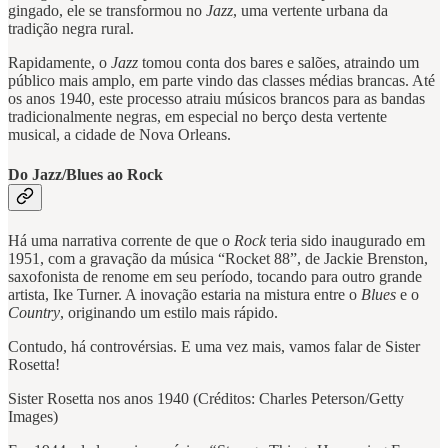
gingado, ele se transformou no
Jazz
, uma vertente urbana da
tradição negra rural.
Rapidamente, o
Jazz
tomou conta dos bares e salões, atraindo um
público mais amplo, em parte vindo das classes médias brancas. Até
os anos 1940, este processo atraiu músicos brancos para as bandas
tradicionalmente negras, em especial no berço desta vertente
musical, a cidade de Nova Orleans.
Do Jazz/Blues ao Rock
Há uma narrativa corrente de que o
Rock
teria sido inaugurado em
1951, com a gravação da música “Rocket 88”, de Jackie Brenston,
saxofonista de renome em seu período, tocando para outro grande
artista, Ike Turner. A inovação estaria na mistura entre o
Blues
e o
Country
, originando um estilo mais rápido.
Contudo, há controvérsias. E uma vez mais, vamos falar de Sister
Rosetta!
Sister Rosetta nos anos 1940 (Créditos: Charles Peterson/Getty
Images)