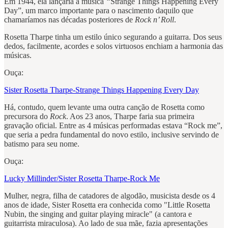
Em 1944, ela lançaria a música
“
Strange Things Happening Every
Day”, um marco importante para o nascimento daquilo que
chamaríamos nas décadas posteriores de
Rock n’ Roll
.
Rosetta Tharpe tinha um estilo único segurando a guitarra. Dos seus
dedos, facilmente, acordes e solos virtuosos enchiam a harmonia das
músicas.
Ouça:
Sister Rosetta Tharpe-Strange Things Happening Every Day
Há, contudo, quem levante uma outra canção de Rosetta como
precursora do
Rock
. Aos 23 anos, Tharpe faria sua primeira
gravação oficial. Entre as 4 músicas performadas estava “Rock me”,
que seria a pedra fundamental do novo estilo, inclusive servindo de
batismo para seu nome.
Ouça:
Lucky Millinder/Sister Rosetta Tharpe-Rock Me
Mulher, negra, filha de catadores de algodão, musicista desde os 4
anos de idade, Sister Rosetta era conhecida como "Little Rosetta
Nubin, the singing and guitar playing miracle" (a cantora e
guitarrista miraculosa). Ao lado de sua mãe, fazia apresentações