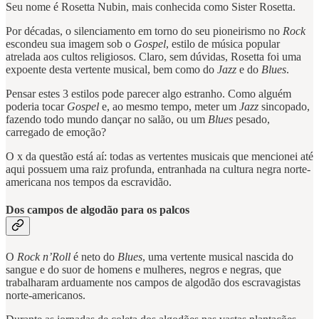
Seu nome é Rosetta Nubin, mais conhecida como Sister Rosetta.
Por décadas, o silenciamento em torno do seu pioneirismo no
Rock
escondeu sua imagem sob o
Gospel
, estilo de música popular
atrelada aos cultos religiosos. Claro, sem dúvidas, Rosetta foi uma
expoente desta vertente musical, bem como do
Jazz
e do
Blues
.
Pensar estes 3 estilos pode parecer algo estranho. Como alguém
poderia tocar
Gospel
e, ao mesmo tempo, meter um
Jazz
sincopado,
fazendo todo mundo dançar no salão, ou um
Blues
pesado,
carregado de emoção?
O x da questão está aí: todas as vertentes musicais que mencionei até
aqui possuem uma raiz profunda, entranhada na cultura negra norte-
americana nos tempos da escravidão.
Dos campos de algodão para os palcos
O
Rock n’Roll
é neto do
Blues
, uma vertente musical nascida do
sangue e do suor de homens e mulheres, negros e negras, que
trabalharam arduamente nos campos de algodão dos escravagistas
norte-americanos.