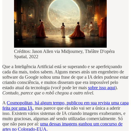
Créditos: Jason Allen via Midjourney, Théâtre D'opéra
Spatial, 2022
Que a Inteligência Artificial está se superando e se aperfeiçoando
cada dia mais, todos sabem. Alguns meses atrás um engenheiro de
software da Google soltou uma frase de que a IA deles pudesse estar
criando consciência, e muitos disseram que era impossível pelo
estado atual da tecnologia (você pode ler mais
sobre isso aqui
).
Contudo, parece que o robô chegou a outro nível.
A
Cosmopolitan, há algum tempo, publicou em sua revista uma capa
feita por uma IA
, mas parece que ela não vai ser a única a aderir
isso. Existem vários sistemas de IA criando imagens exuberantes, e
muito graciosas, algumas até sendo utilizadas comercialmente. Só
que não para por aí:
uma dessas imagens ganhou um concurso de
artes no Colorado-EUA.