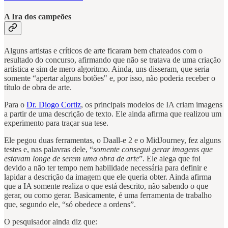
A Ira dos campeões
Alguns artistas e críticos de arte ficaram bem chateados com o
resultado do concurso, afirmando que não se tratava de uma criação
artística e sim de mero algoritmo. Ainda, uns disseram, que seria
somente “apertar alguns botões" e, por isso, não poderia receber o
título de obra de arte.
Para o
Dr. Diogo Cortiz
, os principais modelos de IA criam imagens
a partir de uma descrição de texto. Ele ainda afirma que realizou um
experimento para traçar sua tese.
Ele pegou duas ferramentas, o Daall-e 2 e o MidJourney, fez alguns
testes e, nas palavras dele, “
somente consegui gerar imagens que
estavam longe de serem uma obra de arte
”. Ele alega que foi
devido a não ter tempo nem habilidade necessária para definir e
lapidar a descrição da imagem que ele queria obter. Ainda afirma
que a IA somente realiza o que está descrito, não sabendo o que
gerar, ou como gerar. Basicamente, é uma ferramenta de trabalho
que, segundo ele, “só obedece a ordens”.
O pesquisador ainda diz que: