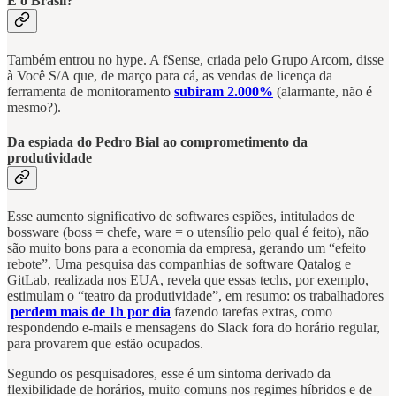
E o Brasil?
Também entrou no hype. A fSense, criada pelo Grupo Arcom, disse
à Você S/A que, de março para cá, as vendas de licença da
ferramenta de monitoramento
subiram 2.000%
(alarmante, não é
mesmo?).
Da espiada do Pedro Bial ao comprometimento da
produtividade
Esse aumento significativo de softwares espiões, intitulados de
bossware (boss = chefe, ware = o utensílio pelo qual é feito), não
são muito bons para a economia da empresa, gerando um “efeito
rebote”. Uma pesquisa das companhias de software Qatalog e
GitLab, realizada nos EUA, revela que essas techs, por exemplo,
estimulam o “teatro da produtividade”, em resumo: os trabalhadores
perdem mais de 1h por dia
fazendo tarefas extras, como
respondendo e-mails e mensagens do Slack fora do horário regular,
para provarem que estão ocupados.
Segundo os pesquisadores, esse é um sintoma derivado da
flexibilidade de horários, muito comuns nos regimes híbridos e de