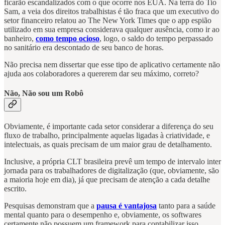
ficarão escandalizados com o que ocorre nos EUA. Na terra do Tio
Sam, a veia dos direitos trabalhistas é tão fraca que um executivo do
setor financeiro relatou ao The New York Times que o app espião
utilizado em sua empresa considerava qualquer ausência, como ir ao
banheiro,
como tempo ocioso
, logo, o saldo do tempo perpassado
no sanitário era descontado de seu banco de horas.
Não precisa nem dissertar que esse tipo de aplicativo certamente não
ajuda aos colaboradores a quererem dar seu máximo, correto?
Não, Não sou um Robô
Obviamente, é importante cada setor considerar a diferença do seu
fluxo de trabalho, principalmente aquelas ligadas à criatividade, e
intelectuais, as quais precisam de um maior grau de detalhamento.
Inclusive, a própria CLT brasileira prevê um tempo de intervalo inter
jornada para os trabalhadores de digitalização (que, obviamente, são
a maioria hoje em dia), já que precisam de atenção a cada detalhe
escrito.
Pesquisas demonstram que a
pausa é vantajosa
tanto para a saúde
mental quanto para o desempenho e, obviamente, os softwares
certamente não possuem um framework para contabilizar isso…