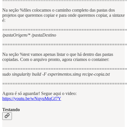
================================================
Na seção %files colocamos o caminho completo das pastas dos
projetos que queremos copiar e para onde queremos copiar, a sintaxe
é:
================================================
/pastaOrigem/* /pastaDestino
================================================
Na seção %test vamos apenas listar o que há dentro das pastas
copiadas. Com o arquivo pronto, agora criamos o container:
================================================
sudo singularity build -F experimentos.simg recipe-copia.txt
================================================
Agora é só aguardar! Segue aqui o video:
https://youtu.be/wNqyuMqGf7Y
Testando