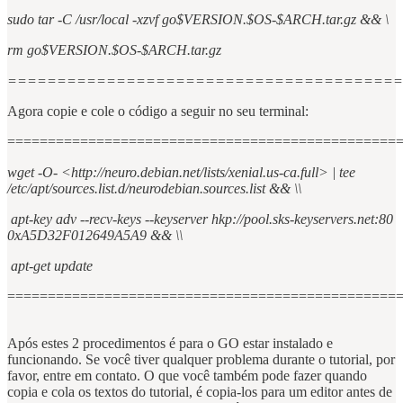
sudo tar -C /usr/local -xzvf go$VERSION.$OS-$ARCH.tar.gz && \
rm go$VERSION.$OS-$ARCH.tar.gz
========================================
Agora copie e cole o código a seguir no seu terminal:
================================================
wget -O- <http://neuro.debian.net/lists/xenial.us-ca.full> | tee
/etc/apt/sources.list.d/neurodebian.sources.list && \\
apt-key adv --recv-keys --keyserver hkp://pool.sks-keyservers.net:80
0xA5D32F012649A5A9 && \\
apt-get update
================================================
Após estes 2 procedimentos é para o GO estar instalado e
funcionando. Se você tiver qualquer problema durante o tutorial, por
favor, entre em contato. O que você também pode fazer quando
copia e cola os textos do tutorial, é copia-los para um editor antes de