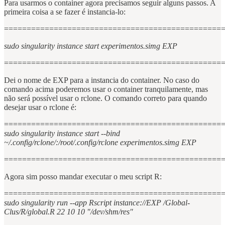
Para usarmos o container agora precisamos seguir alguns passos. A
primeira coisa a se fazer é instancia-lo:
================================================
sudo singularity instance start experimentos.simg EXP
================================================
Dei o nome de EXP para a instancia do container. No caso do
comando acima poderemos usar o container tranquilamente, mas
não será possível usar o rclone. O comando correto para quando
desejar usar o rclone é:
================================================
sudo singularity instance start --bind
~/.config/rclone/:/root/.config/rclone experimentos.simg EXP
================================================
Agora sim posso mandar executar o meu script R:
================================================
sudo singularity run --app Rscript instance://EXP /Global-
Clus/R/global.R 22 10 10 "/dev/shm/res"