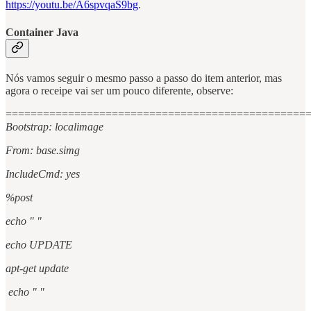
https://youtu.be/A6spvqaS9bg
.
Container Java
Nós vamos seguir o mesmo passo a passo do item anterior, mas
agora o receipe vai ser um pouco diferente, observe:
================================================
Bootstrap: localimage
From: base.simg
IncludeCmd: yes
%post
echo " "
echo UPDATE
apt-get update
echo " "