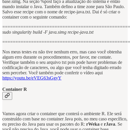
base.simg. Na seção %post faço a atualização do sistema e então
mando instalar o Java. Também defino a time zone para São Paulo.
Salvo esse recipe com o nome de recipe-java.txt. Dai é só criar o
container com o seguinte comando:
================================================
sudo singularity build -F java.simg recipe-java.txt
================================================
Nos meus testes eu não tive nenhum erro, mas caso você obtenha
algum erro durante os procedimentos, por favor, me contate.
Verifique também o seu arquivo txt pois pode haver problemas de
codificação de caracteres, ou algo que você tenha digitado errado
sem perceber. Você também pode conferir o vídeo aqui
https://youtu.be/eVEG63sGgyY
Container R
Vamos agora criar o container que conterá o ambiente R. Ele será
construído com base no container Java pois, no meu caso específico,
eu preciso do Java para usar os pacotes do R:
rWeka
e
rJava
. Se
você não precisa do Java, você pode usar o container base