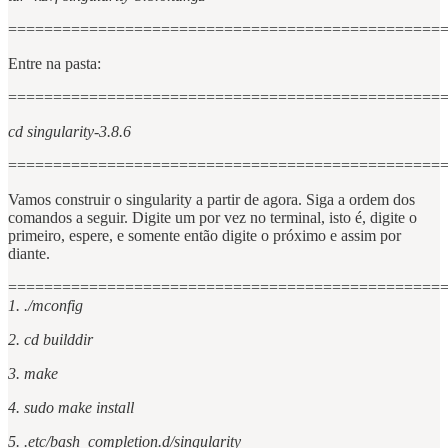
================================================
Entre na pasta:
================================================
cd singularity-3.8.6
================================================
Vamos construir o singularity a partir de agora. Siga a ordem dos
comandos a seguir. Digite um por vez no terminal, isto é, digite o
primeiro, espere, e somente então digite o próximo e assim por
diante.
================================================
1. ./mconfig
2. cd builddir
3. make
4. sudo make install
5. .etc/bash_completion.d/singularity