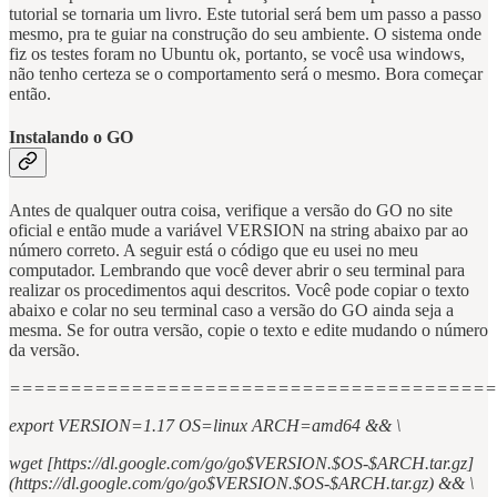
tutorial se tornaria um livro. Este tutorial será bem um passo a passo
mesmo, pra te guiar na construção do seu ambiente. O sistema onde
fiz os testes foram no Ubuntu ok, portanto, se você usa windows,
não tenho certeza se o comportamento será o mesmo. Bora começar
então.
Instalando o GO
Antes de qualquer outra coisa, verifique a versão do GO no site
oficial e então mude a variável VERSION na string abaixo par ao
número correto. A seguir está o código que eu usei no meu
computador. Lembrando que você dever abrir o seu terminal para
realizar os procedimentos aqui descritos. Você pode copiar o texto
abaixo e colar no seu terminal caso a versão do GO ainda seja a
mesma. Se for outra versão, copie o texto e edite mudando o número
da versão.
========================================
export VERSION=1.17 OS=linux ARCH=amd64 && \
wget [https://dl.google.com/go/go$VERSION.$OS-$ARCH.tar.gz]
(https://dl.google.com/go/go$VERSION.$OS-$ARCH.tar.gz) && \