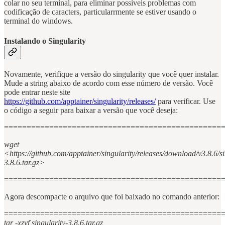
colar no seu terminal, para eliminar possíveis problemas com
codificação de caracters, particularrmente se estiver usando o
terminal do windows.
Instalando o Singularity
Novamente, verifique a versão do singularity que você quer instalar.
Mude a string abaixo de acordo com esse número de versão. Você
pode entrar neste site
https://github.com/apptainer/singularity/releases/
para verificar. Use
o código a seguir para baixar a versão que você deseja:
================================================
wget
<https://github.com/apptainer/singularity/releases/download/v3.8.6/si
3.8.6.tar.gz>
================================================
Agora descompacte o arquivo que foi baixado no comando anterior:
================================================
tar -xzvf singularity-3.8.6.tar.gz