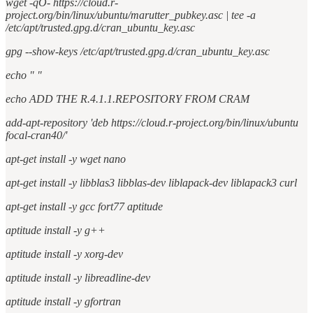
wget -qO- https://cloud.r-
project.org/bin/linux/ubuntu/marutter_pubkey.asc | tee -a
/etc/apt/trusted.gpg.d/cran_ubuntu_key.asc
gpg --show-keys /etc/apt/trusted.gpg.d/cran_ubuntu_key.asc
echo " "
echo ADD THE R.4.1.1.REPOSITORY FROM CRAM
add-apt-repository 'deb https://cloud.r-project.org/bin/linux/ubuntu
focal-cran40/'
apt-get install -y wget nano
apt-get install -y libblas3 libblas-dev liblapack-dev liblapack3 curl
apt-get install -y gcc fort77 aptitude
aptitude install -y g++
aptitude install -y xorg-dev
aptitude install -y libreadline-dev
aptitude install -y gfortran