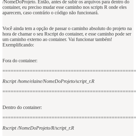
/NomeDoProjeto. Então, antes de subir os arquivos para dentro do
container, eu preciso mudar esse caminho nos scripts R onde eles
aparecem, caso contrário o código não funcionará.
Você ainda tem a opção de passar o caminho absoluto do projeto na
hora de chamar o seu Rscript do container, e esse caminho pode ser
um caminho externo ao container. Vai funcionar também!
Exemplificando:
Fora do container:
================================================
Rscript /home/elaine/NomeDoProjeto/script_r.R
================================================
Dentro do container:
================================================
Rscript /NomeDoProjeto/R/script_r.R