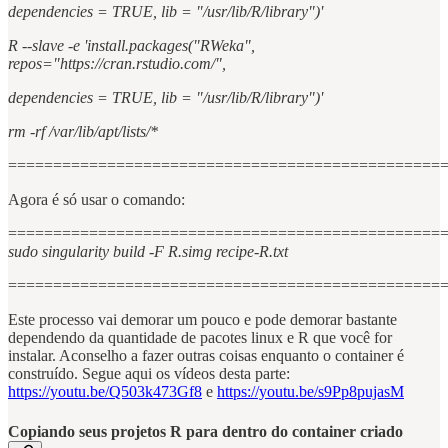
dependencies = TRUE, lib = "/usr/lib/R/library")'
R --slave -e 'install.packages("RWeka",
repos="https://cran.rstudio.com/",
dependencies = TRUE, lib = "/usr/lib/R/library")'
rm -rf /var/lib/apt/lists/*
================================================
Agora é só usar o comando:
================================================
sudo singularity build -F R.simg recipe-R.txt
================================================
Este processo vai demorar um pouco e pode demorar bastante
dependendo da quantidade de pacotes linux e R que você for
instalar. Aconselho a fazer outras coisas enquanto o container é
construído. Segue aqui os vídeos desta parte:
https://youtu.be/Q503k473Gf8
e
https://youtu.be/s9Pp8pujasM
Copiando seus projetos R para dentro do container criado