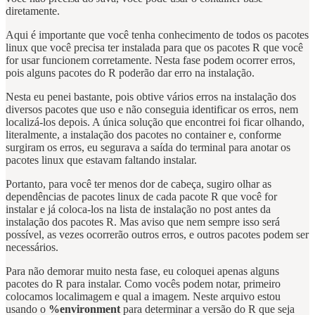
diretamente.
Aqui é importante que você tenha conhecimento de todos os pacotes
linux que você precisa ter instalada para que os pacotes R que você
for usar funcionem corretamente. Nesta fase podem ocorrer erros,
pois alguns pacotes do R poderão dar erro na instalação.
Nesta eu penei bastante, pois obtive vários erros na instalação dos
diversos pacotes que uso e não conseguia identificar os erros, nem
localizá-los depois. A única solução que encontrei foi ficar olhando,
literalmente, a instalação dos pacotes no container e, conforme
surgiram os erros, eu segurava a saída do terminal para anotar os
pacotes linux que estavam faltando instalar.
Portanto, para você ter menos dor de cabeça, sugiro olhar as
dependências de pacotes linux de cada pacote R que você for
instalar e já coloca-los na lista de instalação no post antes da
instalação dos pacotes R. Mas aviso que nem sempre isso será
possível, as vezes ocorrerão outros erros, e outros pacotes podem ser
necessários.
Para não demorar muito nesta fase, eu coloquei apenas alguns
pacotes do R para instalar. Como vocês podem notar, primeiro
colocamos localimagem e qual a imagem. Neste arquivo estou
usando o
%environment
para determinar a versão do R que seja