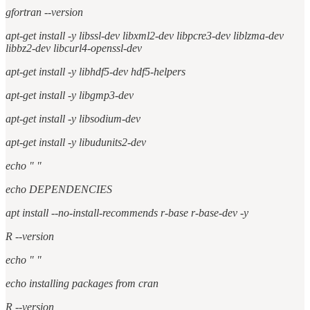
gfortran --version
apt-get install -y libssl-dev libxml2-dev libpcre3-dev liblzma-dev
libbz2-dev libcurl4-openssl-dev
apt-get install -y libhdf5-dev hdf5-helpers
apt-get install -y libgmp3-dev
apt-get install -y libsodium-dev
apt-get install -y libudunits2-dev
echo " "
echo DEPENDENCIES
apt install --no-install-recommends r-base r-base-dev -y
R --version
echo " "
echo installing packages from cran
R --version