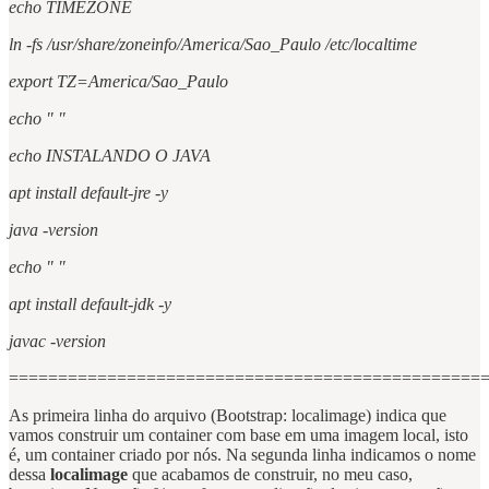
echo TIMEZONE
ln -fs /usr/share/zoneinfo/America/Sao_Paulo /etc/localtime
export TZ=America/Sao_Paulo
echo " "
echo INSTALANDO O JAVA
apt install default-jre -y
java -version
echo " "
apt install default-jdk -y
javac -version
================================================
As primeira linha do arquivo (Bootstrap: localimage) indica que
vamos construir um container com base em uma imagem local, isto
é, um container criado por nós. Na segunda linha indicamos o nome
dessa
localimage
que acabamos de construir, no meu caso,