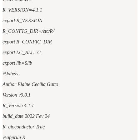
R_VERSION=4.1.1
export R_VERSION
R_CONFIG_DIR=/etc/R/
export R_CONFIG_DIR
export LC_ALL=C
export lib=$lib
%labels
Author Elaine Cecilia Gatto
Version v0.0.1
R_Version 4.1.1
build_date 2022 Fev 24
R_bioconductor True
%apprun R