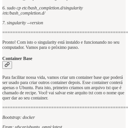
6. sudo cp etc/bash_completion.d/singularity
/etc/bash_completion.d/
7. singularity --version
================================================
Pronto! Com isto o singularity está instaldo e funcionando no seu
computador. Vamos para o próximo passo.
Container Base
Para facilitar nossa vida, vamos criar um container base que poderá
ser usado para criar outros container depois. Esse container conterá
apenas o Ubuntu. Para isto, primeiro criamos um arquivo txt que é
chamado de recipe. Você vai salvar este arquito txt com o nome que
quer dar ao seu container.
================================================
Bootstrap: docker
From: ufscar/ubuntu_ompi:latest