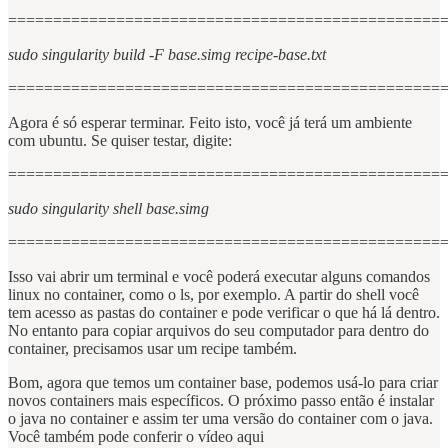
================================================
sudo singularity build -F base.simg recipe-base.txt
================================================
Agora é só esperar terminar. Feito isto, você já terá um ambiente
com ubuntu. Se quiser testar, digite:
================================================
sudo singularity shell base.simg
================================================
Isso vai abrir um terminal e você poderá executar alguns comandos
linux no container, como o ls, por exemplo. A partir do shell você
tem acesso as pastas do container e pode verificar o que há lá dentro.
No entanto para copiar arquivos do seu computador para dentro do
container, precisamos usar um recipe também.
Bom, agora que temos um container base, podemos usá-lo para criar
novos containers mais específicos. O próximo passo então é instalar
o java no container e assim ter uma versão do container com o java.
Você também pode conferir o vídeo aqui