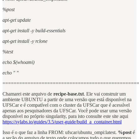
%post
apt-get update
apt-get install -y build-essentials
apt-get install -y rclone
%test
echo $(whoami)
echo " "
================================================
Chamarei este arquivo de
recipe-base.txt
. Ele vai construir um
ambiente UBUNTU a partir de uma versão que está disponível na
UFSCar e é compatível com o cluster da UFSCar que é acessível
apenas aos pesquisadores da UFSCar. Você pode usar uma versão
disponível no próprio singularity, para isto consulte este site aqui
https://sylabs.io/guides/3.5/user-guide/build_a_container.html
Isso é o que faz a linha FROM: ufscar/ubuntu_ompi:latest.
%post
é
a seção do arquivo de texto onde colocamos tudo o que queremos