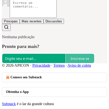
Principais
Mais recentes
Discussões
Nenhuma publicação
Pronto para mais?
Inscreva-se
© 2026 APICON
·
Privacidade
∙
Termos
∙
Aviso de coleta
Comece seu Substack
Obtenha o App
Substack
é o lar da grande cultura